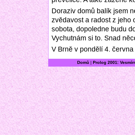
Doraziv domů balík jsem n
zvědavost a radost z jeho ot
sobota, dopoledne budu do
Vychutnám si to. Snad něc
V Brně v pondělí 4. června
Domů
|
Prolog 2001: Vesmír