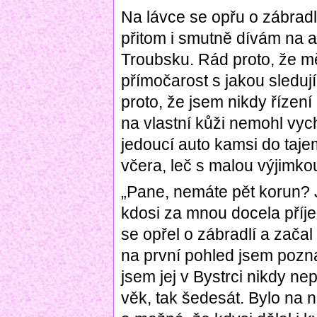
Na lávce se opřu o zábradlí
přitom i smutně dívám na a
Troubsku. Rád proto, že mě
přímočarost s jakou sleduj
proto, že jsem nikdy řízení
na vlastní kůži nemohl vychu
jedoucí auto kamsi do taje
včera, leč s malou výjimko
„Pane, nemáte pět korun?
kdosi za mnou docela příj
se opřel o zábradlí a začal 
na první pohled jsem pozna
jsem jej v Bystrci nikdy ne
věk, tak šedesát. Bylo na 