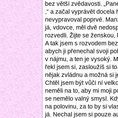
bez větší zvědavosti. „Pan
,“ a začal vyprávět docela h
nevypravoval poprvé. Manž
já, vdovce, měl dvě nedosp
rozvedli. Žijte se ženskou, 
A tak jsem s rozvodem bez
abych ji přenechal svoji pol
v nájmu, a ten je vysoký. 
řekl jsem si, zasloužíš si to
nějak zvládnu a možná si j
Chtěl jsem být vůči ní vel
neměli na to, aby mi moji po
se nemělo valný smysl. Kdy
na polovinu, za to by si vla
já. Nechal jsem si pouze a