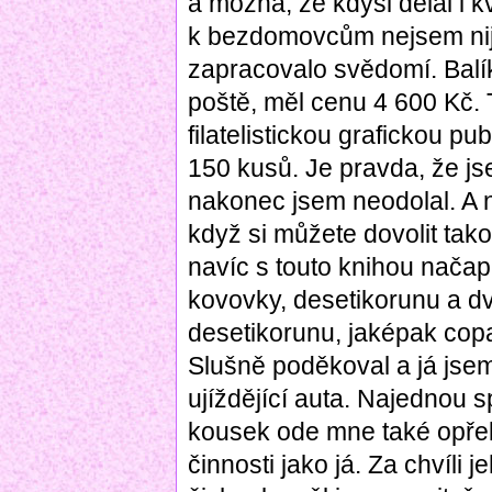
a možná, že kdysi dělal i k
k bezdomovcům nejsem nija
zapracovalo svědomí. Balík
poště, měl cenu 4 600 Kč. 
filatelistickou grafickou p
150 kusů. Je pravda, že js
nakonec jsem neodolal. A 
když si můžete dovolit tak
navíc s touto knihou nača
kovovky, desetikorunu a d
desetikorunu, jaképak copa
Slušně poděkoval a já jsem
ujíždějící auta. Najednou s
kousek ode mne také opřel 
činnosti jako já. Za chvíli 