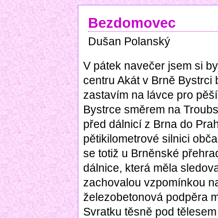
Bezdomovec
Dušan Polanský
V pátek navečer jsem si b
centru Akát v Brně Bystrci 
zastavím na lávce pro pěší
Bystrce směrem na Troubsk
před dálnicí z Brna do Prah
pětikilometrové silnici obča
se totiž u Brněnské přehr
dálnice, která měla sledov
zachovalou vzpomínkou na 
železobetonová podpěra mo
Svratku těsně pod tělesem