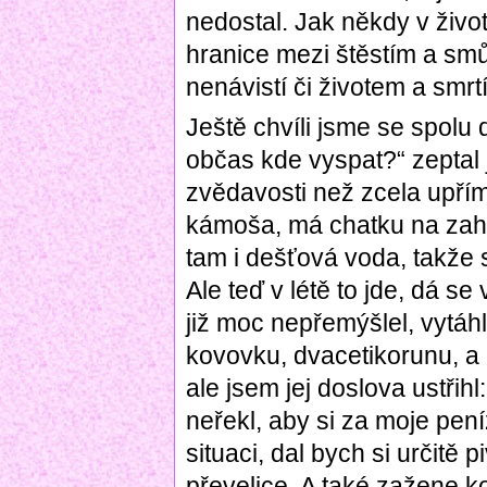
nedostal. Jak někdy v živ
hranice mezi štěstím a smů
nenávistí či životem a smrtí
Ještě chvíli jsme se spolu 
občas kde vyspat?“ zeptal 
zvědavosti než zcela upřímn
kámoša, má chatku na zah
tam i dešťová voda, takže
Ale teď v létě to jde, dá s
již moc nepřemýšlel, vytáh
kovovku, dvacetikorunu, a 
ale jsem jej doslova ustři
neřekl, aby si za moje peníz
situaci, dal bych si určitě 
převelice. A také zažene ko