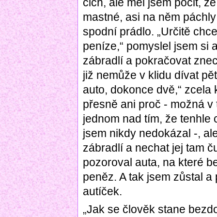
čich, ale měl jsem pocit, ž
mastné, asi na něm páchly
spodní prádlo. „Určitě chce
peníze,“ pomyslel jsem si 
zábradlí a pokračovat zne
již nemůže v klidu dívat pě
auto, dokonce dvě,“ zcela 
přesně ani proč - možná v t
jednom nad tím, že tenhle 
jsem nikdy nedokázal -, al
zábradlí a nechat jej tam
pozoroval auta, na které be
peněz. A tak jsem zůstal a
autíček.
„Jak se člověk stane bezd