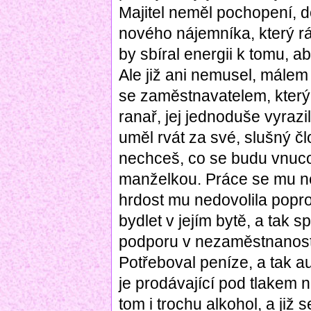
Majitel neměl pochopení, 
nového nájemníka, který rád
by sbíral energii k tomu, a
Ale již ani nemusel, mále
se zaměstnavatelem, který m
ranař, jej jednoduše vyrazi
uměl rvát za své, slušný čl
nechceš, co se budu vnuco
manželkou. Práce se mu ned
hrdost mu nedovolila popr
bydlet v jejím bytě, a tak 
podporu v nezaměstnanosti,
Potřeboval peníze, a tak a
je prodávající pod tlakem 
tom i trochu alkohol, a již 