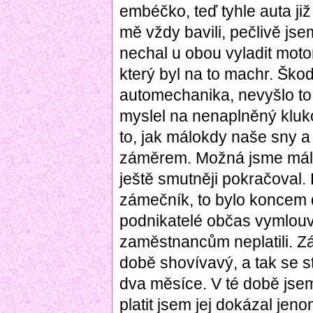
embéčko, teď tyhle auta již
mě vždy bavili, pečlivě jse
nechal u obou vyladit mot
který byl na to machr. Ško
automechanika, nevyšlo to.
myslel na nenaplněný kluk
to, jak málokdy naše sny a
záměrem. Možná jsme málo 
ještě smutněji pokračoval.
zámečník, to bylo koncem 
podnikatelé občas vymlouv
zaměstnancům neplatili. Zá
době shovívavý, a tak se s
dva měsíce. V té době jsem
platit jsem jej dokázal jeno