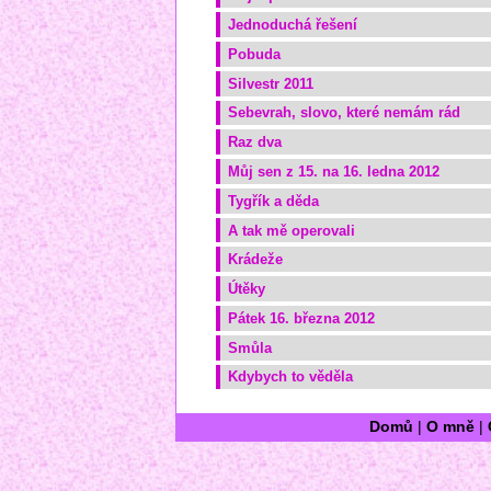
Jednoduchá řešení
Pobuda
Silvestr 2011
Sebevrah, slovo, které nemám rád
Raz dva
Můj sen z 15. na 16. ledna 2012
Tygřík a děda
A tak mě operovali
Krádeže
Útěky
Pátek 16. března 2012
Smůla
Kdybych to věděla
Domů
|
O mně
|