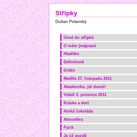
Střípky
Dušan Polanský
Úvod do střípků
O mém (ne)psaní
Hladítko
Definitivně
Grátis
Neděle 27. listopadu 2011
Akademiku, jdi domů!
Vídeň 3. prosince 2011
Kráska a dort
Horká čokoláda
Atmosféra
Fyzik
Je již pozdě