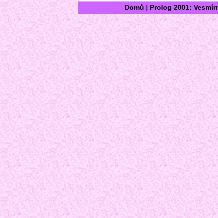
Domů
|
Prolog 2001: Vesmír