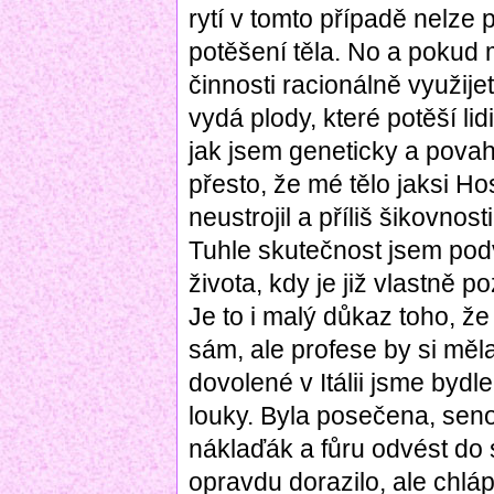
rytí v tomto případě nelze 
potěšení těla. No a pokud m
činnosti racionálně využije
vydá plody, které potěší lid
jak jsem geneticky a povaho
přesto, že mé tělo jaksi H
neustrojil a příliš šikovn
Tuhle skutečnost jsem podv
života, kdy je již vlastně po
Je to i malý důkaz toho, že 
sám, ale profese by si měla
dovolené v Itálii jsme bydlel
louky. Byla posečena, seno
náklaďák a fůru odvést do 
opravdu dorazilo, ale chlá