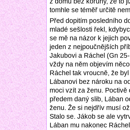
z domu bez koruny, že to ji
tomhle se téměř určitě nemý
Před dopitím posledního d
mladé sešlosti řekl, kdybych
se mě na názor k jejich po
jeden z nejpoučnějších př
Jakubovi a Ráchel (Gn 25-35
vždy na něm objevím něco
Ráchel tak vroucně, že byl 
Lábanovi bez nároku na odm
moci vzít za ženu. Poctivě o
předem daný slib, Lában o
ženu. Že si nejdřív musí ože
Stalo se. Jákob se ale vyt
Lában mu nakonec Ráchel př