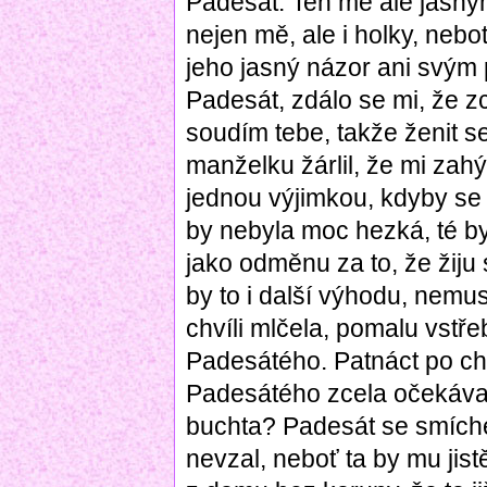
Padesát. Ten mě ale jasný
nejen mě, ale i holky, neb
jeho jasný názor ani svým
Padesát, zdálo se mi, že z
soudím tebe, takže ženit 
manželku žárlil, že mi zah
jednou výjimkou, kdyby se 
by nebyla moc hezká, té by
jako odměnu za to, že žiju 
by to i další výhodu, nemus
chvíli mlčela, pomalu vstř
Padesátého. Patnáct po ch
Padesátého zcela očekáva
buchta? Padesát se smíche
nevzal, neboť ta by mu jis