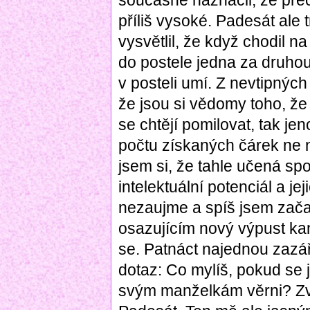
současně naznačil, že přec
příliš vysoké. Padesát ale
vysvětlil, že když chodil na
do postele jedna za druhou
v posteli umí. Z nevtipnýc
že jsou si vědomy toho, že 
se chtějí pomilovat, tak j
počtu získaných čárek ne n
jsem si, že tahle učená spo
intelektuální potenciál a je
nezaujme a spíš jsem zača
osazujícím nový výpust kan
se. Patnáct najednou zazáři
dotaz: Co mylíš, pokud se
svým manželkám věrni? Zv