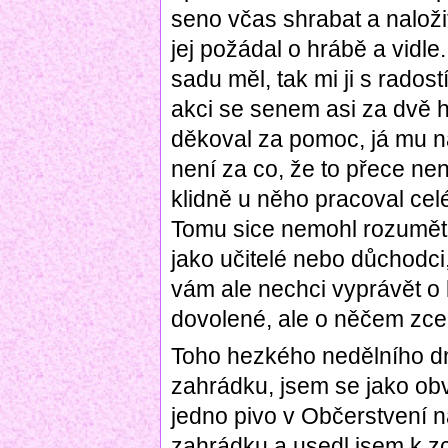
seno včas shrabat a naloži
jej požádal o hrábě a vidle.
sadu měl, tak mi ji s radost
akci se senem asi za dvě ho
děkoval za pomoc, já mu n
není za co, že to přece nen
klidně u něho pracoval cel
Tomu sice nemohl rozumět, 
jako učitelé nebo důchodci
vám ale nechci vyprávět o 
dovolené, ale o něčem zcel
Toho hezkého nedělního dn
zahrádku, jsem se jako obv
jedno pivo v Občerstvení na
zahrádku a usedl jsem k zc