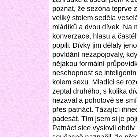
poznat, že sezóna teprve 
veliký stolem seděla vesel
mládíků a dvou dívek. Na 
konverzace, hlasu a častéh
popili. Dívky jim dělaly je
povídání nezapojovaly, kd
nějakou formální průpovídk
neschopnost se inteligentn
kolem sexu. Mladíci se rozoh
zeptal druhého, s kolika dí
nezavál a pohotově se smí
přes patnáct. Tázající ihne
padesát. Tím jsem si je po
Patnáct sice vyslovil obd