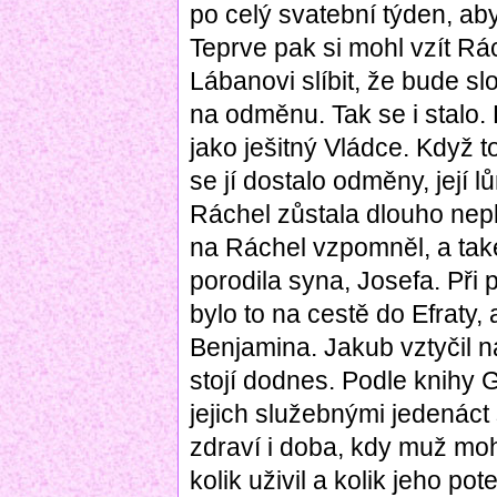
po celý svatební týden, aby
Teprve pak si mohl vzít Rá
Lábanovi slíbit, že bude sl
na odměnu. Tak se i stalo
jako ješitný Vládce. Když to
se jí dostalo odměny, její 
Ráchel zůstala dlouho nep
na Ráchel vzpomněl, a také
porodila syna, Josefa. Při
bylo to na cestě do Efraty, 
Benjamina. Jakub vztyčil na
stojí dodnes. Podle knihy 
jejich služebnými jedenáct 
zdraví i doba, kdy muž mohl
kolik uživil a kolik jeho pot