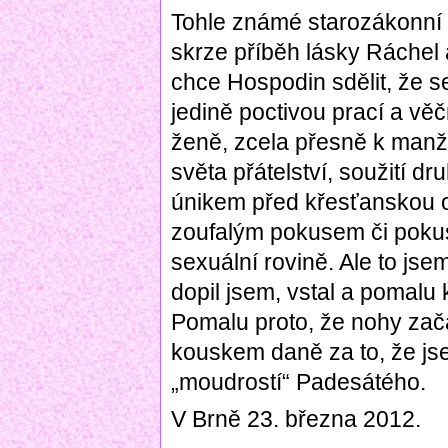
Tohle známé starozákonní p
skrze příběh lásky Ráche
chce Hospodin sdělit, že 
jedině poctivou prací a vě
ženě, zcela přesně k manž
světa přátelství, soužití d
únikem před křesťanskou 
zoufalým pokusem či pokusy
sexuální rovině. Ale to jsem
dopil jsem, vstal a pomalu
Pomalu proto, že nohy začal
kouskem daně za to, že js
„moudrostí“ Padesátého.
V Brně 23. března 2012.