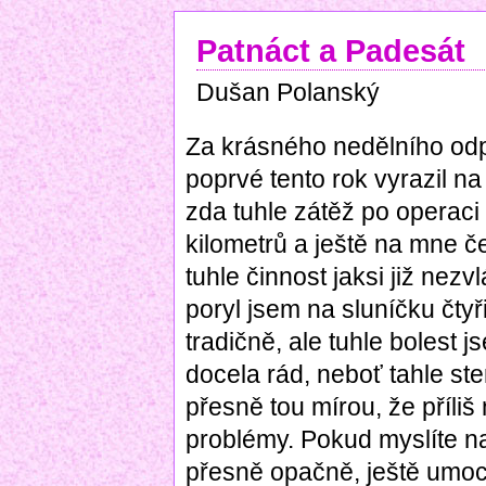
Patnáct a Padesát
Dušan Polanský
Za krásného nedělního odp
poprvé tento rok vyrazil n
zda tuhle zátěž po operaci 
kilometrů a ještě na mne č
tuhle činnost jaksi již nez
poryl jsem na sluníčku čtyř
tradičně, ale tuhle bolest j
docela rád, neboť tahle st
přesně tou mírou, že příliš
problémy. Pokud myslíte na 
přesně opačně, ještě umocňu