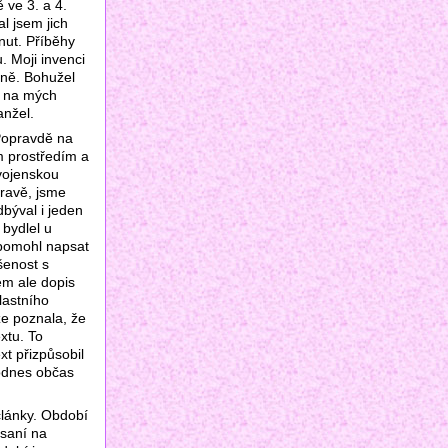
 ve 3. a 4.
l jsem jich
nut. Příběhy
. Moji invenci
zně. Bohužel
t na mých
anžel.
 Popravdě na
m prostředím a
 vojenskou
pravě, jsme
býval i jeden
bydlel u
epomohl napsat
šenost s
em ale dopis
lastního
že poznala, že
extu. To
xt přizpůsobil
dodnes občas
články. Období
psaní na