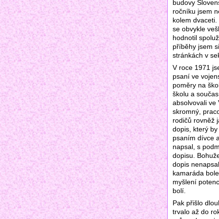
budovy Slovens
ročníku jsem ne
kolem dvaceti.
se obvykle vešl
hodnotil spolu
příběhy jsem s
stránkách v se
V roce 1971 js
psaní ve vojen
poměry na škol
školu a součas
absolvovali ve
skromný, praco
rodičů rovněž 
dopis, který b
psaním dívce a
napsal, s podm
dopisu. Bohuže
dopis nenapsal,
kamaráda bolel
myšlení potenc
bolí.
Pak přišlo dlo
trvalo až do ro