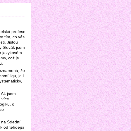
atelská profese
te tím, co vás
ti. Jistou
by Slovák jsem
ém jazykovém
émy, což je
u.
neznamená, že
ní ligu, je i
systematicky,
u A4 jsem
 více
ogiku, o
 se
 na Střední
ek od tehdejší