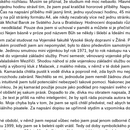
kého rozhlasu. Musím se přiznat, že studium mě moc nebavilo. Hlavně
jednu hodinu strávil tím, že jsem psal kratičké hororové příběhy. Napsa
 Čas na napsání příběhu měl jasný limit, jednu vyučovací hodinu, 45 mi
y na půl stránky formátu A4, ale nikdy nezabraly více než jednu stránku
žák Michal Barok ze Svätého Jura u Bratislavy. Hodnocení dopadalo rů
i neodkládal. Pouze dva jsem si uchoval v paměti a můžete si je přečís
kci Nejen básně v próze pod názvem Bůh se někdy i šklebí a Ideální m
em začal studovat na Vojenské fakultě Vysoké školy dopravní v Žilině.
ském prostředí jsem ani nepomyslel, bylo to dáno především samotný
e. Jedinou smutnou mini výjimkou byl rok 1971, byl to rok nástupu na
ně do vojenské základní služby. První semestr, věnovaný vojenské pří
 Valašském Meziříčí. Shodou náhod si zde vojenskou základní službu od
vitý a výborný kluk z Malacek, z malého města, v němž v té době jsem 
já. Kamaráda chtěla pustit k vodě dívka a poprosil mě, zda bych mu n
y rozchodu zabránil. Nechtělo se mi, jednoduše jsem neměl žádnou zku
 intuitivně jsem tušil potenciální nebezpečí takové pomoci. Nakonec js
ínkou, že jej kamarád použije pouze jako podklad pro napsání svého v
l obšlehl jej sakum prásk. Dopadlo to zle, dívka mu obratem napsala, 
 že text je příliš na něho inteligentní, že by spíš ráda poznala autora t
o. Moje chyba byla v tom, že jsem se spíš chtěl předvést, než abych te
iálního pisatele. Za napsání dopisu se upřímně stydím a vzpomínka 
uhé období, v němž jsem nepsal vůbec nebo jsem psal jenom odborné 
ku 1999, kdy jsem se k beletrii opět vrátil. Tedy od doby symbolického 