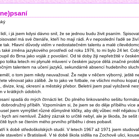
ne)psaní
ský
lidí, i já jsem kdysi dávno snil, že se jednou budu živit psaním. Spisov
isovatel má své čtenáře, kteří ho mají rádi. A v neposlední řadě se živí
se tak. Hlavní důvody vidím v nedostatečném talentu a malé cílevědomos
a také změna jazykového prostředí od roku 1976, to mi bylo 24 let. Co
upil do Brna jako voják z povolání. Od té doby žiji nepřetržitě v česk
i po tolika letech mi plynulé mluvení v českém jazyce dělá značné probl
ečným talentem na učení jazyků, sekundárně absencí hudebního sluch
eměl, o tom jsem nikdy neuvažoval. Že nejte v něčem výborný, ještě 
e věnovat jako zálibě. Je to jako ve fotbale, ne všichni mohou kopat prv
ga, divize, kraj, okresní a městský přebor. Beletrii jsem psal vyloženě ne
 v krátkých údobích.
psaní spadá do mých čtrnácti let. Do plného linkovaného sešitu formát
 dobrodružný příběh. Vzpomínám si, že jsem se do děje příběhu více a
usel jsem vymýšlet různé důmyslné kličky, aby děj vůbec měl nějakou l
e bych ani nemluvil. Žádný zázrak to určitě nebyl, ale je škoda, že sešit
čitě bych se čtením mého prvního příběhu i dnes pobavil.
tří k době středoškolských studií. V letech 1967 až 1971 jsem studoval
e stavební v Bratislavě. V té době škola sídlila na Zochově ulici, kous