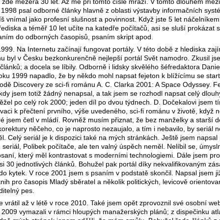
 zde mezera 30 let. Až mě při tomto čísle mrazí. V tomto dlouhém mez
 1998 psal odborné články hlavně z oblasti výstavby informačních sys
íš vnímal jako profesní slušnost a povinnost. Když jste 5 let náčelníke
ediska a téměř 10 let učíte na katedře počítačů, asi se sluší prokázat 
ním do odborných časopisů, psaním skript apod.
999. Na Internetu začínají fungovat portály. V této době z hlediska zaj
hu byl v Česku bezkonkurenčně nejlepší portál Svět namodro. Zkusil js
článků; a docela se líbily. Odborně i lidsky skvělého šéfredaktora Dani
ku 1999 napadlo, že by někdo mohl napsat fejeton k blížícímu se star
lodě Discovery ze sci-fi románu A. C. Clarka 2001: A Space Odyssey. F
dy jsem totiž žádný nenapsal, a tak jsem se rozhodl napsat celý dlouhý 
běžel po celý rok 2000; jeden díl po dvou týdnech. D. Dočekalovi jsem 
vaci k přečtení prvního, výše uvedeného, sci-fi románu v životě, když 
ré jsem četl v mládí. Rovněž musím přiznat, že bez manželky a starší d
 korektury něčeho, co je naprosto nezaujalo, a tím i nebavilo, by seriál 
. Celý seriál je k dispozici také na mých stránkách. Ještě jsem napsal
eriál, Polibek počítače, ale ten valný úspěch neměl. Nelíbil se, úmysl
 psaní, který měl kontrastovat s moderními technologiemi. Dále jsem pr
asi 30 jednotlivých článků. Bohužel pak portál díky nekvalifikovaným z
do kytek. V roce 2001 jsem s psaním v podstatě skončil. Napsal jsem ji
knih pro časopis Mladý sběratel a několik politických, levicově orientov
ditelný pes.
e vrátil až v létě v roce 2010. Také jsem opět zprovoznil své osobní we
e 2009 vymazali v rámci hloupých manažerských plánů; z dispečinku at