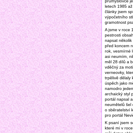
průmyslovce je
letech 1985 až
články jsem sp
výpočetního stř
gramotnost psa
A jsme v roce 1
pestrosti obsa
napsat několik 
před koncem ro
rok, vesmírné 
asi neumím, nik
měl 28 dílů a 
vděčný za moti
verneovky, kte
trpělivě dělaly
úspěch jako měl
namodro jeden s
archaický styl
portál napsal 
neumětelů šel 
o sběratelství 
pro portál Nevi
K psaní jsem s
které mi v roc