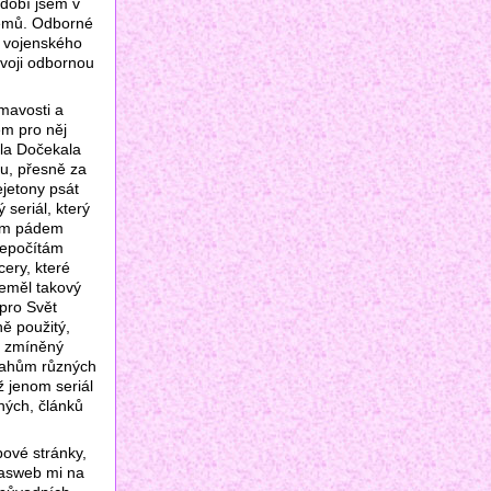
idobí jsem v
témů. Odborné
m vojenského
svoji odbornou
ímavosti a
em pro něj
ela Dočekala
tu, přesně za
ejetony psát
seriál, který
tím pádem
nepočítám
cery, které
neměl takový
 pro Svět
ně použitý,
o zmíněný
ásahům různých
ž jenom seriál
aných, článků
bové stránky,
lasweb mi na