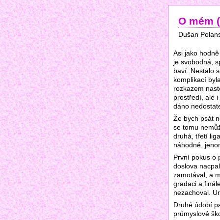
O mém (
Dušan Polan
Asi jako hodně 
je svobodná, sp
baví. Nestalo 
komplikací byl
rozkazem nasto
prostředí, ale 
dáno nedostat
Že bych psát n
se tomu nemůžet
druhá, třetí li
náhodně, jenom
První pokus o 
doslova nacpal
zamotával, a m
gradaci a finál
nezachoval. Ur
Druhé údobí pa
průmyslové škol