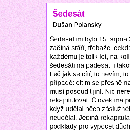
Šedesát
Dušan Polanský
Šedesát mi bylo 15. srpna 
začíná stáří, třebaže lec
každému je tolik let, na koli
šedesáti na padesát, i tak
Leč jak se cítí, to nevím, t
případě: cítím se přesně n
musí posoudit jiní. Nic ne
rekapitulovat. Člověk má p
když udělal něco záslužnéh
neudělal. Jediná rekapitul
podklady pro výpočet důchod