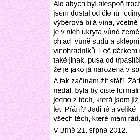
Ale abych byl alespoň troc
jsem dostal od členů rodiny
výběrová bílá vína, včetně 
je v nich ukryta vůně země
chlad, vůně sudů a sklepní
vinohradníků. Leč dárkem n
také jinak, pusa od trpaslí
že je jako já narozena v s
A tak začínám žít stáří. Ž
nedal, byla by čistě formál
jedno z těch, která jsem ji
let. Přání? Jediné a veliké:
všech těch, které mám rád
V Brně 21. srpna 2012.