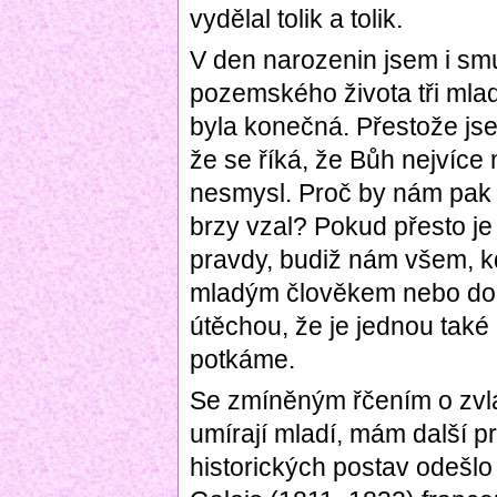
vydělal tolik a tolik.
V den narozenin jsem i smut
pozemského života tři mlad
byla konečná. Přestože js
že se říká, že Bůh nejvíce mi
nesmysl. Proč by nám pak 
brzy vzal? Pokud přesto je
pravdy, budiž nám všem, k
mladým člověkem nebo dok
útěchou, že je jednou tak
potkáme.
Se zmíněným řčením o zvláš
umírají mladí, mám další p
historických postav odešlo