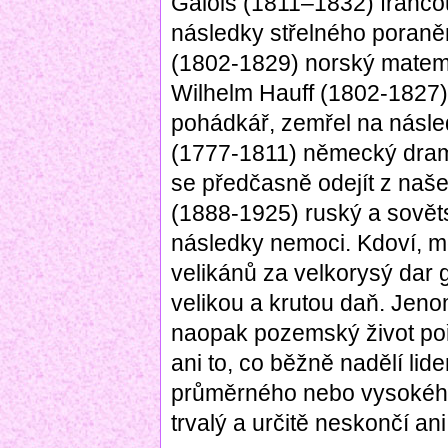
Galois (1811–1832) franco
následky střelného poraněn
(1802-1829) norský matema
Wilhelm Hauff (1802-1827)
pohádkář, zemřel na násled
(1777-1811) německý drama
se předčasně odejít z naš
(1888-1925) ruský a sověts
následky nemoci. Kdoví, m
velikánů za velkorysý dar 
velikou a krutou daň. Jenomž
naopak pozemský život poř
ani to, co běžně nadělí lide
průměrného nebo vysokého
trvalý a určitě neskončí 