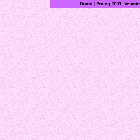
Domů
|
Prolog 2001: Vesmír