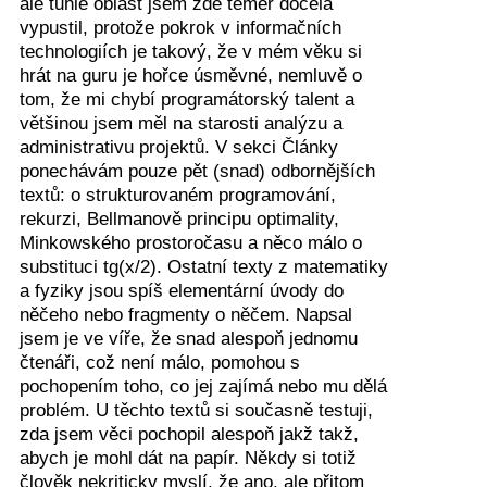
ale tuhle oblast jsem zde téměř docela
vypustil, protože pokrok v informačních
technologiích je takový, že v mém věku si
hrát na guru je hořce úsměvné, nemluvě o
tom, že mi chybí programátorský talent a
většinou jsem měl na starosti analýzu a
administrativu projektů. V sekci Články
ponechávám pouze pět (snad) odbornějších
textů: o strukturovaném programování,
rekurzi, Bellmanově principu optimality,
Minkowského prostoročasu a něco málo o
substituci tg(x/2). Ostatní texty z matematiky
a fyziky jsou spíš elementární úvody do
něčeho nebo fragmenty o něčem. Napsal
jsem je ve víře, že snad alespoň jednomu
čtenáři, což není málo, pomohou s
pochopením toho, co jej zajímá nebo mu dělá
problém. U těchto textů si současně testuji,
zda jsem věci pochopil alespoň jakž takž,
abych je mohl dát na papír. Někdy si totiž
člověk nekriticky myslí, že ano, ale přitom