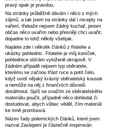
pravý opak je pravdou.
Na stránky průběžně dávám i něco z mých
zájmů, a tak jsem na stránky dal i recepty na
vaření, třebaže nejsem žádný kuchař, jenom
občas něco uvařím nebo přesněji chci uvařit;
dopadne to totiž někdy všelijak.
Najdete zde i několik článků z filatelie a
ukázky pohlednic. Filatelie je můj koníček,
pohlednice sbírám vyloženě okrajově. V
žádném případě nejsem typ sběratele,
kterému se začnou třást ruce a potit čelo,
když uvidí nějaký krásný sběratelský kousek
a nemůže na něj z finančních důvodů
dosáhnout. Spíš se snažím ze sběratelského
materiálu poučit, případně něco dohledat či
dostudovat, abych vůbec věděl, čím materiál
ke mně promlouvá.
Název řady polemických článků, které jsem
nazval Zaslepení je částečně inspirován