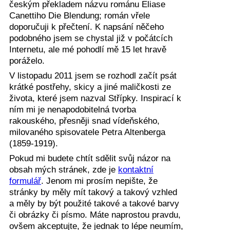
českým překladem názvu románu Eliase
Canettiho Die Blendung; román vřele
doporučuji k přečtení. K napsání něčeho
podobného jsem se chystal již v počátcích
Internetu, ale mé pohodlí mě 15 let hravě
poráželo.
V listopadu 2011 jsem se rozhodl začít psát
krátké postřehy, skicy a jiné maličkosti ze
života, které jsem nazval Střípky. Inspirací k
ním mi je nenapodobitelná tvorba
rakouského, přesněji snad vídeňského,
milovaného spisovatele Petra Altenberga
(1859-1919).
Pokud mi budete chtít sdělit svůj názor na
obsah mých stránek, zde je
kontaktní
formulář
. Jenom mi prosím nepište, že
stránky by měly mít takový a takový vzhled
a měly by být použité takové a takové barvy
či obrázky či písmo. Máte naprostou pravdu,
ovšem akceptujte, že jednak to lépe neumím,