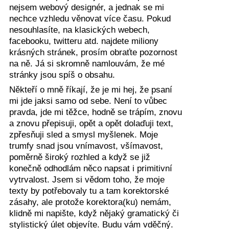
nejsem webový designér, a jednak se mi
nechce vzhledu věnovat více času. Pokud
nesouhlasíte, na klasických webech,
facebooku, twitteru atd. najdete miliony
krásných stránek, prosím obraťte pozornost
na ně. Já si skromně namlouvám, že mé
stránky jsou spíš o obsahu.
Někteří o mně říkají, že je mi hej, že psaní
mi jde jaksi samo od sebe. Není to vůbec
pravda, jde mi těžce, hodně se trápím, znovu
a znovu přepisuji, opět a opět dolaďuji text,
zpřesňuji sled a smysl myšlenek. Moje
trumfy snad jsou vnímavost, všímavost,
poměrně široký rozhled a když se již
konečně odhodlám něco napsat i primitivní
vytrvalost. Jsem si vědom toho, že moje
texty by potřebovaly tu a tam korektorské
zásahy, ale protože korektora(ku) nemám,
klidně mi napište, když nějaký gramatický či
stylistický úlet objevíte. Budu vám vděčný.