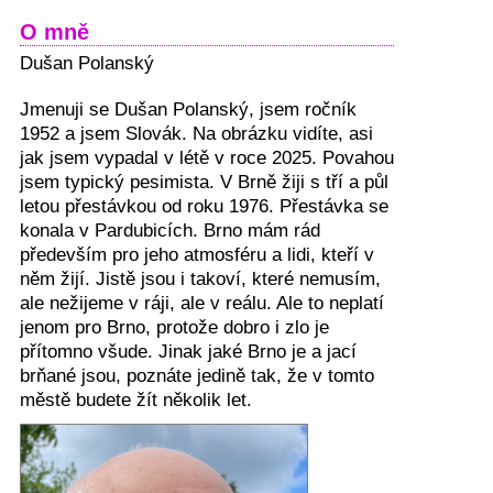
O mně
Dušan Polanský
Jmenuji se Dušan Polanský, jsem ročník
1952 a jsem Slovák. Na obrázku vidíte, asi
jak jsem vypadal v létě v roce 2025. Povahou
jsem typický pesimista. V Brně žiji s tří a půl
letou přestávkou od roku 1976. Přestávka se
konala v Pardubicích. Brno mám rád
především pro jeho atmosféru a lidi, kteří v
něm žijí. Jistě jsou i takoví, které nemusím,
ale nežijeme v ráji, ale v reálu. Ale to neplatí
jenom pro Brno, protože dobro i zlo je
přítomno všude. Jinak jaké Brno je a jací
brňané jsou, poznáte jedině tak, že v tomto
městě budete žít několik let.