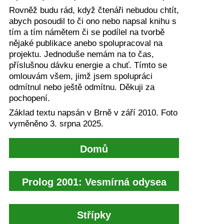
Rovněž budu rád, když čtenáři nebudou chtít,
abych posoudil to či ono nebo napsal knihu s
tím a tím námětem či se podílel na tvorbě
nějaké publikace anebo spolupracoval na
projektu. Jednoduše nemám na to čas,
příslušnou dávku energie a chuť. Tímto se
omlouvám všem, jimž jsem spolupráci
odmítnul nebo ještě odmítnu. Děkuji za
pochopení.
Základ textu napsán v Brně v září 2010. Foto
vyměněno 3. srpna 2025.
Domů
|
Prolog 2001: Vesmírná odysea
|
Střípky