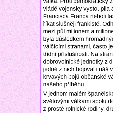
válka. Proti demokraticky 
vládě vojensky vystoupila
Francisca Franca neboli faš
říkat slušněji frankisté. Od
mezi půl milionem a milion
byla důsledkem hromadný
válčícími stranami, často 
třídní příslušnosti. Na stra
dobrovolnické jednotky z dal
jedné z nich bojoval i náš
krvavých bojů občanské vá
našeho příběhu.
V jednom malém španělské
světovými válkami spolu do
z prosté rolnické rodiny, 