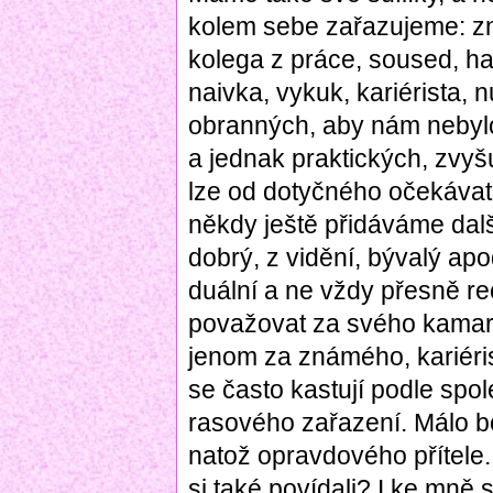
kolem sebe zařazujeme: zn
kolega z práce, soused, hajz
naivka, vykuk, kariérista, n
obranných, aby nám nebylo
a jednak praktických, zvyš
lze od dotyčného očekávat.
někdy ještě přidáváme další
dobrý, z vidění, bývalý ap
duální a ne vždy přesně r
považovat za svého kamar
jenom za známého, kariéris
se často kastují podle spo
rasového zařazení. Málo 
natož opravdového přítele.
si také povídali? I ke mně s