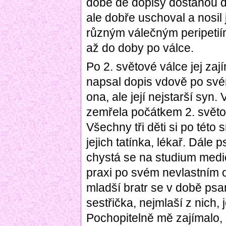
době de dopisy dostanou d
ale dobře uschoval a nosil
různým válečným peripetií
až do doby po válce.
Po 2. světové válce jej zají
napsal dopis vdově po sv
ona, ale její nejstarší syn
zemřela počátkem 2. světo
Všechny tři děti si po této 
jejich tatínka, lékař. Dále p
chystá se na studium medic
praxi po svém nevlastním o
mladší bratr se v době psan
sestřička, nejmlaší z nich, 
Pochopitelně mě zajímalo, z