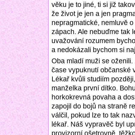
věku je to jiné, ti si již tak
že život je jen a jen pragm
nepragmatické, nemluvě o to
zápach. Ale nebuďme tak le
uvažování rozumem bycho
a nedokázali bychom si naj
Oba mladí muži se oženili.
čase vypuknutí občanské vál
Lékař kvůli studiím později
manželka první dítko. Boh
horkokrevná povaha a dos
zapojil do bojů na straně r
válčil, pokud lze to tak naz
lékař. Náš vypravěč byl up
provizorní ošetrovně, těžk