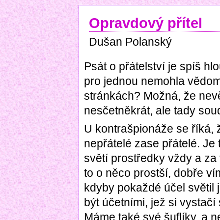
Opravdový přítel
Dušan Polanský
Psát o přátelství je spíš hl
pro jednou nemohla vědomě
stránkách? Možná, že nev
nesčetněkrát, ale tady sou
U kontrašpionáže se říká, 
nepřátelé zase přátelé. Je 
světí prostředky vždy a za 
to o něco prostší, dobře ví
kdyby pokaždé účel světil
být účetními, jež si vystač
Máme také své šuflíky, a ne