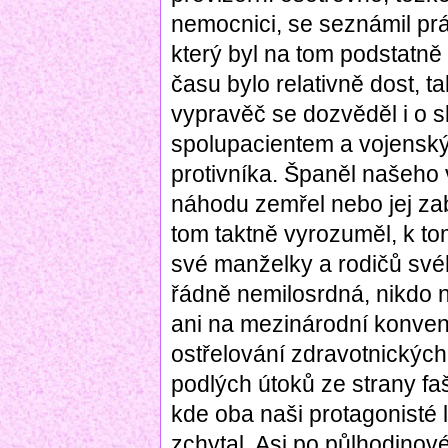
nemocnici, se seznámil p
který byl na tom podstatně
času bylo relativně dost, t
vypravěč se dozvěděl i o s
spolupacientem a vojenský
protivníka. Španěl našeho 
náhodu zemřel nebo jej zabi
tom taktně vyrozuměl, k to
své manželky a rodičů svéh
řádně nemilosrdná, nikdo n
ani na mezinárodní konve
ostřelování zdravotnických 
podlých útoků ze strany faš
kde oba naši protagonisté 
zchytal. Asi po půlhodinov