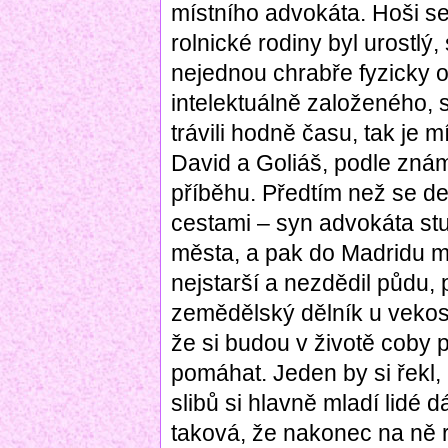
místního advokáta. Hoši se 
rolnické rodiny byl urostlý
nejednou chrabře fyzicky o
intelektuálně založeného, 
trávili hodně času, tak je 
David a Goliáš, podle zná
příběhu. Předtím než se def
cestami – syn advokáta st
města, a pak do Madridu me
nejstarší a nezdědil půdu,
zemědělský dělník u vekostat
že si budou v životě coby 
pomáhat. Jeden by si řekl
slibů si hlavně mladí lidé d
taková, že nakonec na ně r