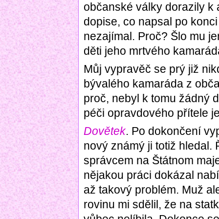
občanské války dorazily k
dopise, co napsal po konci 
nezajímal. Proč? Šlo mu je
děti jeho mrtvého kamarád
Můj vypravěč se prý již nik
bývalého kamaráda z občan
proč, nebyl k tomu žádný dů
péči opravdového přítele jej
Dovětek
. Po dokončení vyp
nový známý ji totiž hledal.
správcem na Štátnom majet
nějakou práci dokázal nab
až takový problém. Muž ale
rovinu mi sdělil, že na stat