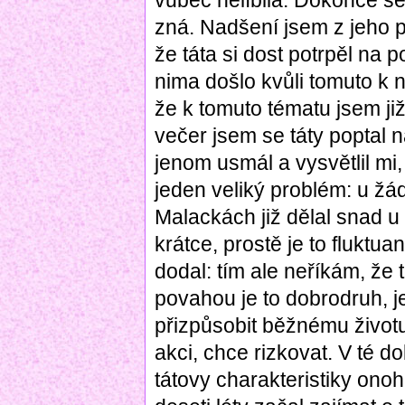
vůbec nelíbila. Dokonce se
zná. Nadšení jsem z jeho př
že táta si dost potrpěl na 
nima došlo kvůli tomuto k n
že k tomuto tématu jsem již 
večer jsem se táty poptal
jenom usmál a vysvětlil m
jeden veliký problém: u žá
Malackách již dělal snad u
krátce, prostě je to fluktu
dodal: tím ale neříkám, že 
povahou je to dobrodruh, 
přizpůsobit běžnému životu
akci, chce rizkovat. V té 
tátovy charakteristiky ono