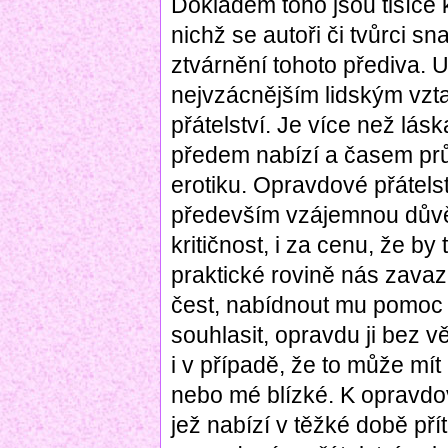
Dokladem toho jsou tisíce k
nichž se autoři či tvůrci 
ztvárnění tohoto přediva. U
nejvzácnějším lidským vzt
přátelství. Je více než lás
předem nabízí a časem pr
erotiku. Opravdové přátelst
především vzájemnou důvěr
kritičnost, i za cenu, že by
praktické rovině nás zavazuj
čest, nabídnout mu pomoc 
souhlasit, opravdu ji bez 
i v případě, že to může mí
nebo mé blízké. K opravdové
jež nabízí v těžké době pří