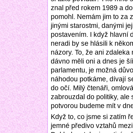
znal před rokem 1989 a d
pomohl. Nemám jim to za zlé
jinými starostmi, danými 
postavením. I když hlavní 
neradi by se hlásili k něko
názory. To, že ani zdaleka 
dávno měli oni a dnes je šíř
parlamentu, je možná důvo
náhodou potkáme, dívají 
do očí. Milý čtenáři, omlo
zabrouzdal do politiky, ale
potvorou budeme mít v dneš
Když to, co jsme si zatím ř
jemné předivo vztahů mezi 