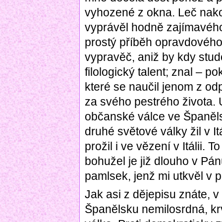
vyhozené z okna. Leč nako
vyprávěl hodně zajímavého
prostý příběh opravdového
vypravěč, aniž by kdy stud
filologický talent; znal – p
které se naučil jenom z od
za svého pestrého života. 
občanské válce ve Španěls
druhé světové války žil v I
prožil i ve vězení v Itálii.
bohužel je již dlouho v Pá
pamlsek, jenž mi utkvěl v
Jak asi z dějepisu znáte, 
Španělsku nemilosrdná, k