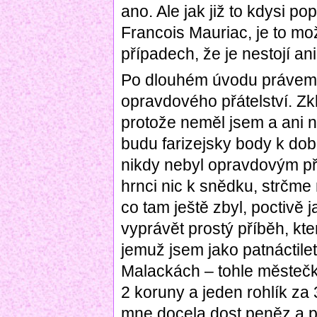
ano. Ale jak již to kdysi p
Francois Mauriac, je to mo
případech, že je nestojí an
Po dlouhém úvodu právem 
opravdového přátelství. Z
protože neměl jsem a ani 
budu farizejsky body k dob
nikdy nebyl opravdovým př
hrnci nic k snědku, strčme
co tam ještě zbyl, poctivě
vyprávět prostý příběh, kte
jemuž jsem jako patnáctiletý
Malackách – tohle městeč
2 koruny a jeden rohlík za 
mne docela dost peněz a 