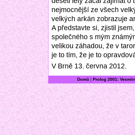
deseti léty začal zajímat o t
nejmocnější ze všech velký
velkých arkán zobrazuje ar
A představte si, zjistil js
společného s mým známým
velikou záhadou, že v taror
je to tím, že je to opravdo
V Brně 13. června 2012.
Domů
|
Prolog 2001: Vesmír