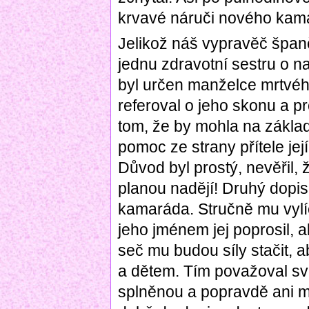
krvavé náruči nového kam
Jelikož náš vypravěč špan
jednu zdravotní sestru o n
byl určen manželce mrtvé
referoval o jeho skonu a pr
tom, že by mohla na základ
pomoc ze strany přítele je
Důvod byl prostý, nevěřil, že
planou nadějí! Druhý dopis 
kamaráda. Stručně mu vylíči
jeho jménem jej poprosil, a
seč mu budou síly stačit,
a dětem. Tím považoval sv
splněnou a popravdě ani m