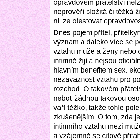
opravdovém přátelství nelze
neprověří složitá či těžká 
ní lze otestovat opravdovos
Dnes pojem přítel, přítelky
význam a daleko více se po
vztahu muže a ženy nebo os
intimně žijí a nejsou oficiá
hlavním benefitem sex, e
nezávaznost vztahu pro p
rozchod. O takovém přátel
neboť žádnou takovou oso
vaří těžko, takže tohle po
zkušenějším. O tom, zda j
intimního vztahu mezi muže
a vzájemně se citově přita