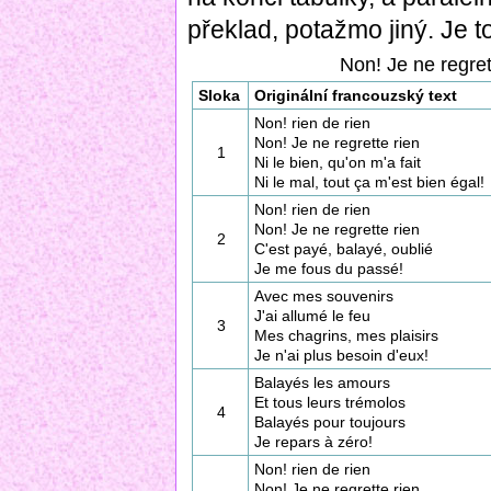
překlad, potažmo jiný. Je t
Non! Je ne regrett
Sloka
Originální francouzský text
Non! rien de rien
Non! Je ne regrette rien
1
Ni le bien, qu'on m'a fait
Ni le mal, tout ça m'est bien égal!
Non! rien de rien
Non! Je ne regrette rien
2
C'est payé, balayé, oublié
Je me fous du passé!
Avec mes souvenirs
J'ai allumé le feu
3
Mes chagrins, mes plaisirs
Je n'ai plus besoin d'eux!
Balayés les amours
Et tous leurs trémolos
4
Balayés pour toujours
Je repars à zéro!
Non! rien de rien
Non! Je ne regrette rien