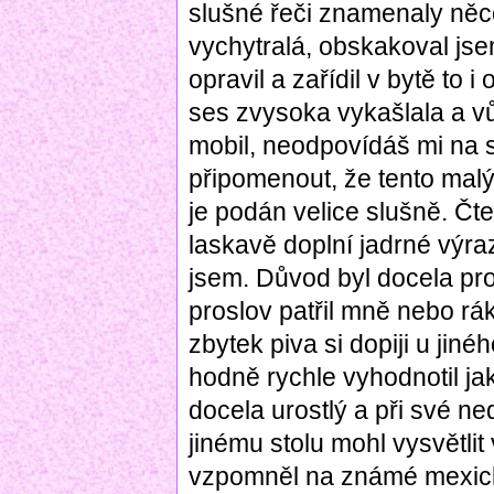
slušné řeči znamenaly něco
vychytralá, obskakoval jsem
opravil a zařídil v bytě to i
ses zvysoka vykašlala a 
mobil, neodpovídáš mi na 
připomenout, že tento ma
je podán velice slušně. Čte
laskavě doplní jadrné výra
jsem. Důvod byl docela pro
proslov patřil mně nebo r
zbytek piva si dopiji u jiné
hodně rychle vyhodnotil j
docela urostlý a při své n
jinému stolu mohl vysvětlit
vzpomněl na známé mexické