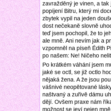
zavražděný je vinen, a tak
popíjení Bitru, který mi do
zbytek vypil na jeden douš
dost nečekaně slovně uhod
teď jsem pochopil, že to j
ale mně. Ani nevím jak a pr
vzpomněl na píseň Édith Pia
po našem: Ne! Ničeho nelitu
Po krátkém váhání jsem mu d
jaké se octl, se již octlo h
nějaká žena. A že jsou pou
vášnivé neopětované lásky u
naštvaný a zuřivě dámu uhá
dějí. Ovšem praxe nám říká
možnost se jeví nejen mně,