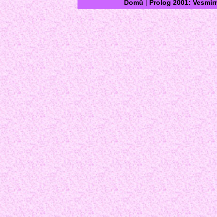
Domů
|
Prolog 2001: Vesmír