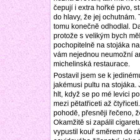
čepují i extra hořké pivo, s
do hlavy, že jej ochutnám. 
tomu konečně odhodlal. Da
protože s velikým bych měl 
pochopitelně na stojáka n
vám nejednou neumožní ani
michelinská restaurace.
Postavil jsem se k jediném
jakémusi pultu na stojáka. 
hlt, když se po mé levici p
mezi pětatřiceti až čtyřicet
pohodě, přesněji řečeno, ž
Okamžitě si zapálil cigare
vypustil kouř směrem do r