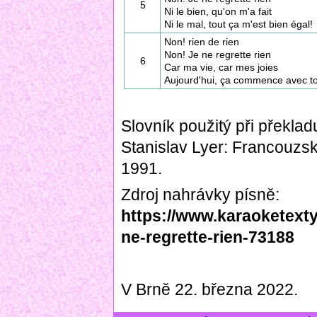
5
Ni le bien, qu'on m'a fait
Ni le mal, tout ça m'est bien égal!
Non! rien de rien
Non! Je ne regrette rien
6
Car ma vie, car mes joies
Aujourd'hui, ça commence avec to
Slovník použitý při překlad
Stanislav Lyer: Francouzs
1991.
Zdroj nahrávky písně:
https://www.karaoketexty.
ne-regrette-rien-73188
V Brně 22. března 2022.