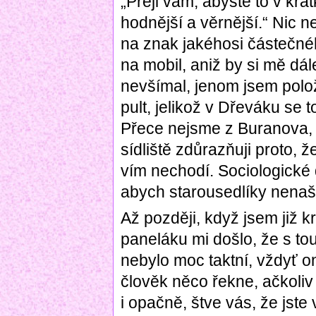
„Přeji vám, abyste to v krát
hodnější a věrnější.“ Nic n
na znak jakéhosi částečnéh
na mobil, aniž by si mě dále
nevšímal, jenom jsem polož
pult, jelikož v Dřeváku se to
Přece nejsme z Buranova, al
sídliště zdůrazňuji proto, 
vím nechodí. Sociologické
abych starousedlíky nenašt
Až později, když jsem již
paneláku mi došlo, že s to
nebylo moc taktní, vždyť on 
člověk něco řekne, ačkoliv 
i opačně, štve vás, že jste 