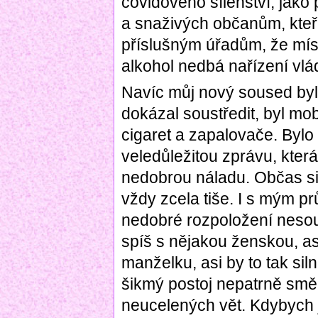
covidového šílenství, jako
a snaživých občanům, kteří 
příslušným úřadům, že mís
alkohol nedbá nařízení vlá
Navíc můj nový soused byl 
dokázal soustředit, byl mobi
cigaret a zapalovače. Byl
veledůležitou zprávu, kter
nedobrou náladu. Občas si
vždy zcela tiše. I s mým p
nedobré rozpoložení nesou
spíš s nějakou ženskou, asi
manželku, asi by to tak sil
šikmý postoj nepatrně smě
neucelených vět. Kdybych j