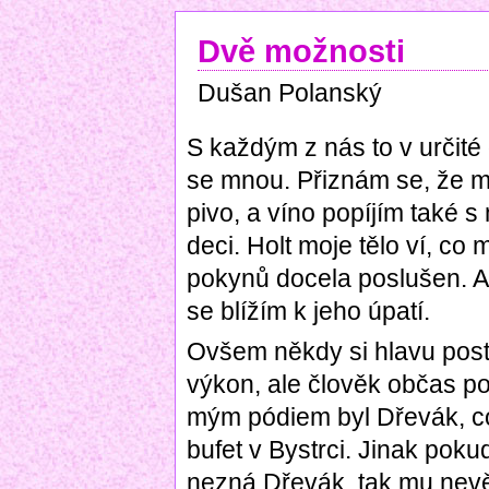
Dvě možnosti
Dušan Polanský
S každým z nás to v určité d
se mnou. Přiznám se, že mi
pivo, a víno popíjím také 
deci. Holt moje tělo ví, co 
pokynů docela poslušen. Asi
se blížím k jeho úpatí.
Ovšem někdy si hlavu postav
výkon, ale člověk občas po
mým pódiem byl Dřevák, co
bufet v Bystrci. Jinak pokud
nezná Dřevák, tak mu nevěř