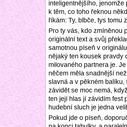
inteligentnějšího, jenomže
k těm, co toho řeknou někd
říkám: Ty, blbče, tys tomu 
Pro ty vás, kdo zmíněnou pí
originální text a svůj přek
samotnou píseň v originálu
nějaký ten kousek pravdy
milovaného partnera je. Je 
něčem měla snadnější než m
slavná a v pěkném balíku, 
závidět se moc nemá, když
ten její hlas jí závidím fes
hudební sluch je jedna veli
Pokud jde o píseň, doporuču
na konci tabulky, a paralel