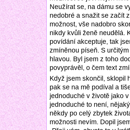
Neužírat se, na dámu se vy
nedobré a snažit se začít zn
možnost, vše nadobro skon
nikdy kvůli ženě neudělá. 
povídání akceptuje, tak js
zmíněnou píseň. S určitým
hlavou. Byl jsem z toho do
povyprávěl, o čem text zmí
Když jsem skončil, sklopil h
pak se na mě podíval a tiše
jednoduché v životě jako v
jednoduché to není, nějaký
někdy po celý zbytek život
možnosti nevím. Dopil jsem 