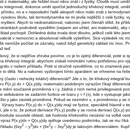
ti z matematiky, ale řešitel musí něco znát i z fyziky. Člověk musí umět
chu integrovat, dokonce umět spočíst jednoduchý křivkový integrál, umět
 přímku, no a v neposlední řadě alespoň něco málo znát z termodynam
ysokou školu, tak termodynamika se mi jevila nejtěžší z celé fyziky, vy
 myšlení. Abych to nedramatizoval, nakonec jsem čtenáři slíbil, že přík
stránkách podrobně vysvětlím (nejsem ani učitel, ani matematik), aby 
íklad pochopit. Dohledná doba trvala dost dlouho, jelikož celé léto jse
vakrát v nemocnici a absolvoval několik vyšetření. Sice výsledek nic mo
ověk nemůže počítat ze zázraky, natož když genetický základ nic moc. P
až teď.
ový, že si nejdříve zhruba povíme, co je to úplný diferenciál, poté si 
na křivkový integrál, abychom získali minimální rutinu potřebnou pro v
egrálu v našem příkladu. Poté si stručně vysvětlíme, co to znamená par
se to dělá. No a nakonec vyzbrojeni tímto aparátem se vrhneme na řeše
ý (často i nehezky totální) diferenciál? Jde o to, že křivkový integrál 
aru P(x,y) dx + Q(x,y)dy, matematici podobným výrazům říkají diferenciá
e mění současně proměnná x i y, žádná z nich nemá privilegované pos
le setkáváme se zadáním funkce ve tvaru y = f (x), kde x vystupuje jak
žto y jako závislá proměnná. Pokud se nezmění x, s proměnnou y se 
. Výrazy tvaru P(x,y) dx + Q(x,y)dy mají ve fyzice, speciálně hlavně v 
í, jde o to, že pokud derivace P(x,y) podle y se rovná derivaci Q(x,y) p
ednoduše souvislé oblasti, tak hodnota křivkového nezávisí na volbě ces
výraz P(x,y)dx + Q(x,y)dy splňuje uvedenou podmínku, tak se mu říká 
2
3
2
2
příkladu (6xy
– y
)dx + (6x
y – 3xy
)dy je takovým diferenciálem. Kupří