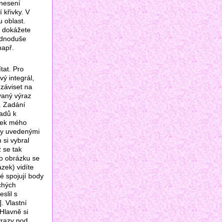
enesení
 křivky. V
 oblast.
ji dokážete
jednoduše
např.
tat. Pro
ý integrál,
záviset na
vaný výraz
. Zadání
ladů k
dek mého
ky uvedenými
 si vybral
 se tak
lo obrázku se
zek) vidíte
é spojují body
chých
slil s
. Vlastní
 Hlavně si
ýrazy pod