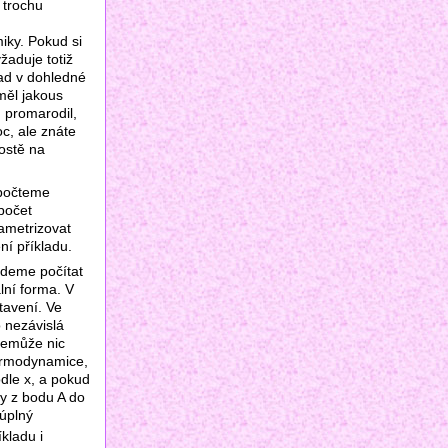
 trochu
iky. Pokud si
žaduje totiž
lad v dohledné
měl jakous
m promarodil,
c, ale znáte
rostě na
spočteme
ýpočet
ametrizovat
ní příkladu.
budeme počítat
lní forma. V
tavení. Ve
o nezávislá
nemůže nic
termodynamice,
odle x, a pokud
ty z bodu A do
úplný
kladu i