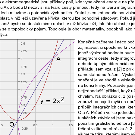
o elektromeagnetické jsou příklady polí, kde vynaložená energie na př
 A do bodu B nezávisí na tvaru cesty přenosu, tedy na tvaru integrační
dech mluvíme o potenciálových polích. Zmínil jsem jednoduše souvislou
blast, v níž leží uzavřená křivka, kterou lze pohodlně stlačovat. Pokud 
, aniž byste se dostali mimo oblast, v níž křivka leží, tak táto oblast je 
á se o topologický pojem. Topologie je obor matematiky, podobně jako 
lýza.
Konečně začneme i něco počí
zajímavost si spočteme křivkov
jehož výsledná hodnota bude 
integrační cestě, tedy integro
nebude úplným diferenciálem
příkladu jsem vzal z [2] z přík
samostatnému řešení. Výsle
snažení je ve shodě s výsled
na konci knihy. Popravdě jsem
nejjednodušší příklad, když už
chválím. Na obrázku č. 1 (čís
zobrazí po najetí myši na obrá
průběh integračních cest, kter
O a A. Průběh velice jednodu
funkčních závislostí jsem nakre
použitím grafického editoru [3]
řešení vidíte na obrázku č. 2.
všímejte triku, kterými jsem v