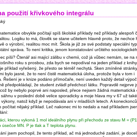
na použití křivkového integrálu
ský
matematice obvykle počítají spíš školské příklady než příklady alespoň 
alitou. Logiku to má, člověk se stane učitelem hlavně proto, že nechce 
 o výrobní, realitou moc mít. Škola je již ze své podstaty speciální typ
átní správa. To není kritika, jenom konstatování určitého sociologickéh
ec píši? Čtenář asi mající zálibu v chemii, což já vůbec nemám, se na 
etošního roku s prosbou, zda bych se nepodíval na jeden příklad z knihy
 je příklad vyřešený, že přesto se téměř nechytá. Sken zmíněné stránky
i bylo jasné, že to není čistě matematická úloha, protože byla v tom i
 Řešení je v knize podáno přímočaře, není uveden každý detail výpočtu
ně předpokládají, že student zvládl předchozí látku. Popravdě nejprve 
 což by nebylo poprvé ani naposled, přece nejsem žádná matematická c
sáhnu v poslední době velice sporadicky a moje hlava my v 67 už tak
í výkony, natož když je nepodávala ani v mladších letech. A koneckonc
 počítat nějaký příklad. Leč nakonec mi to nedalo a nad příkladem jse
dání:
áci, kterou vykoná 1 mol ideálního plynu při přechodu ze stavu M = (P1
 úsečce MN. P je tlak a T teplota plynu.
ání jsem pochopil, že tento příklad, ač má jednoduché zadání, je doce