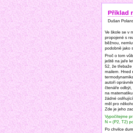
Příklad 
Dušan Polan
Ve škole se v 
propojené s re
běžnou, nemluvě
podobně jako st
Proč o tom vůb
ještě na jaře l
52, že třebaže
mailem. Hned m
termodynamika.
autoři oprávně
čtenáře odbýt,
na matematiku 
žádné oslňujíc
měl pro někoho
Zde je jeho za
Vypočítejme pr
N = (P2, T2) po
Po chvilce dum