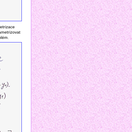
etrizace
ametrizovat
blém.