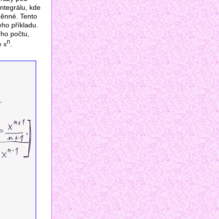
integrálu, kde
měnné. Tento
eho příkladu.
ího počtu,
n
e x
.