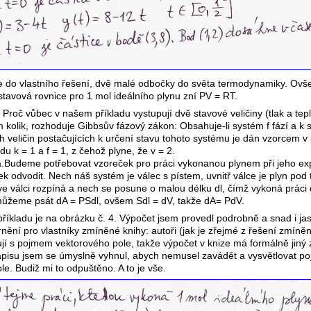
e do vlastního řešení, dvě malé odbočky do světa termodynamiky. O
stavová rovnice pro 1 mol ideálního plynu zní PV = RT.
 Proč vůbec v našem příkladu vystupují dvě stavové veličiny (tlak a tep
m kolik, rozhoduje Gibbsův fázový zákon: Obsahuje-li systém f fází a k 
 veličin postačujících k určení stavu tohoto systému je dán vzorcem v =
u k = 1 a f = 1, z čehož plyne, že v = 2.
.Budeme potřebovat vzoreček pro práci vykonanou plynem při jeho e
ek odvodit. Nech náš systém je válec s pístem, uvnitř válce je plyn pod 
ve válci rozpíná a nech se posune o malou délku dl, čímž vykoná práci d
můžeme psát dA = PSdl, ovšem Sdl = dV, takže dA= PdV.
 příkladu je na obrázku č. 4. Výpočet jsem provedl podrobně a snad i j
rnění pro vlastníky zmíněné knihy: autoři (jak je zřejmé z řešení zmíně
jí s pojmem vektorového pole, takže výpočet v knize má formálně jiný 
pisu jsem se úmyslně vyhnul, abych nemusel zavádět a vysvětlovat p
e. Budiž mi to odpuštěno. A to je vše.