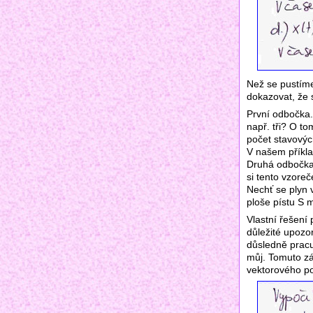
Než se pustím
dokazovat, že 
První odbočka.
např. tři? O to
počet stavových
V našem příklad
Druhá odbočka
si tento vzoreč
Nechť se plyn 
ploše pístu S 
Vlastní řešení
důležité upozo
důsledně pracu
můj. Tomuto zá
vektorového pol