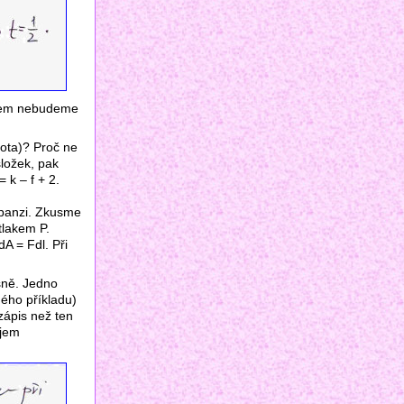
všem nebudeme
lota)? Proč ne
složek, pak
 k – f + 2.
xpanzi. Zkusme
tlakem P.
A = Fdl. Při
asně. Jedno
ného příkladu)
zápis než ten
ojem