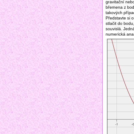
gravitační neb
břemena z bodu
takových přípa
Představte si o
stlačit do bodu
souvislá. Jedn
numerická ana