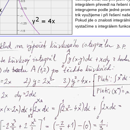
integrálem převedl na řešení 
integrujeme podle jedné pro
trik využijeme i při řešení naš
Pokud jde o znalosti integráln
vystačíme s integrálem funkc