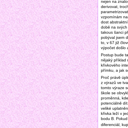
nejen na znalos
derivovat, tro
parametrizovat
vzpomínám na v
dost abstraktní
době na svých 
takous šanci př
pobýval jsem d
to, v 67 již čl
výpočet došlo 
Postup bude tak
nějaký příklad 
křivkového int
přímku, a jak 
Proč právě úpln
z výrazů ve tv
tomto výraze s
škole se obvyk
proměnná, kde
potenciálně dít
veliké uplatněn
křivka leží v j
bodu B. Pokud 
diferenciál, ku