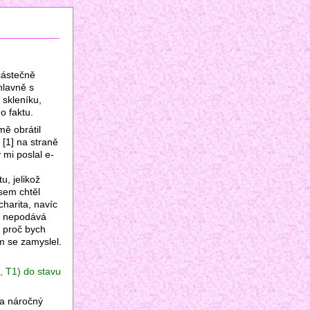
částečně
hlavně s
 skleníku,
o faktu.
mě obrátil
 [1] na straně
 mi poslal e-
, jelikož
jsem chtěl
harita, navíc
é nepodává
ů proč bych
m se zamyslel.
, T1) do stavu
la náročný