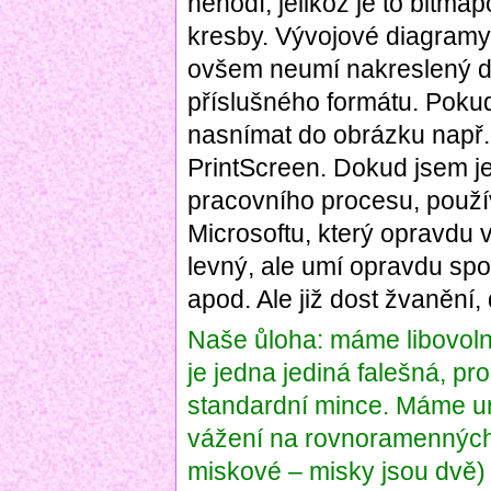
nehodí, jelikož je to bitmap
kresby. Vývojové diagramy
ovšem neumí nakreslený d
příslušného formátu. Pokud
nasnímat do obrázku např
PrintScreen. Dokud jsem je
pracovního procesu, použív
Microsoftu, který opravdu v
levný, ale umí opravdu sp
apod. Ale již dost žvanění
Naše ůloha: máme libovolný
je jedna jediná falešná, pr
standardní mince. Máme u
vážení na rovnoramenných 
miskové – misky jsou dvě) 