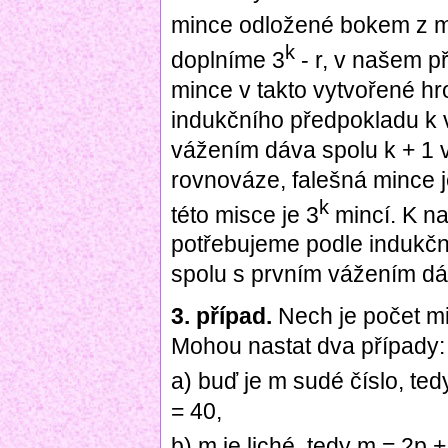
mince odložené bokem z mi
k
doplníme 3
- r, v našem př
mince v takto vytvořené h
indukčního předpokladu k 
vážením dáva spolu k + 1 v
rovnováze, falešná mince j
k
této misce je 3
mincí. K na
potřebujeme podle indukčn
spolu s prvním vážením dá
3. případ.
Nech je počet min
Mohou nastat dva případy:
a) buď je m sudé číslo, ted
= 40,
b) m je liché, tedy m = 2p +