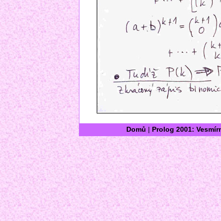
Domů
|
Prolog 2001: Vesmír