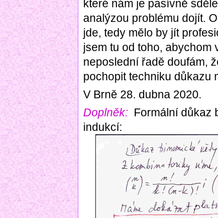
které nám je pasívně sděleno
analýzou problému dojít. O
jde, tedy mělo by jít profe
jsem tu od toho, abychom v
neposlední řadě doufám, že
pochopit techniku důkazu 
V Brně 28. dubna 2020.
Doplněk:
Formální důkaz b
indukcí: