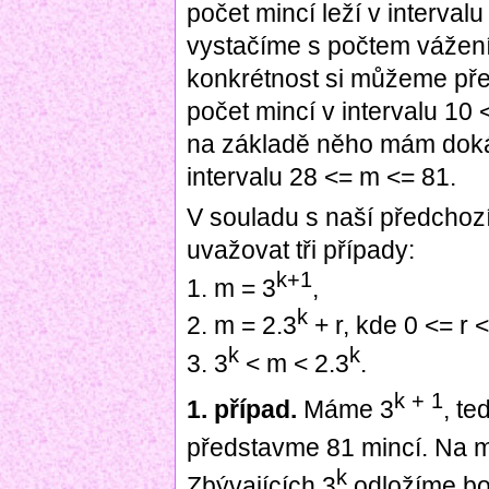
počet mincí leží v intervalu
vystačíme s počtem vážení 
konkrétnost si můžeme předs
počet mincí v intervalu 10 
na základě něho mám dokáz
intervalu 28 <= m <= 81.
V souladu s naší předchoz
uvažovat tři případy:
k+1
1. m = 3
,
k
2. m = 2.3
+ r, kde 0 <= r 
k
k
3. 3
< m < 2.3
.
k + 1
1. případ.
Máme 3
, te
představme 81 mincí. Na 
k
Zbývajících 3
odložíme bo