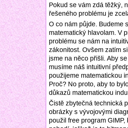
Pokud se vám zdá těžký, n
řešeného problému je zcela
O co nám půjde. Budeme se
matematický hlavolam. V p
problému se nám na intuitiv
zákonitost. Ovšem zatím s
jsme na něco přišli. Aby s
musíme náš intuitivní před
použijeme matematickou ind
Proč? No proto, aby to bylo 
důkazů matematickou induk
Čistě zbytečná technická p
obrázky s vývojovými diagr
použil free program GIMP, 