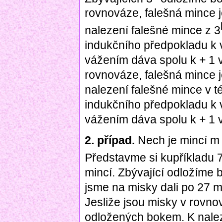
rovnováze, falešná mince 
nalezení falešné mince z 3
indukčního předpokladu k 
vážením dáva spolu k + 1 v
rovnováze, falešná mince j
nalezení falešné mince v t
indukčního předpokladu k 
vážením dáva spolu k + 1 
2. případ.
Nech je mincí m 
Představme si kupříkladu 
mincí. Zbývající odložíme 
jsme na misky dali po 27 m
Jesliže jsou misky v rovno
odložených bokem. K nale