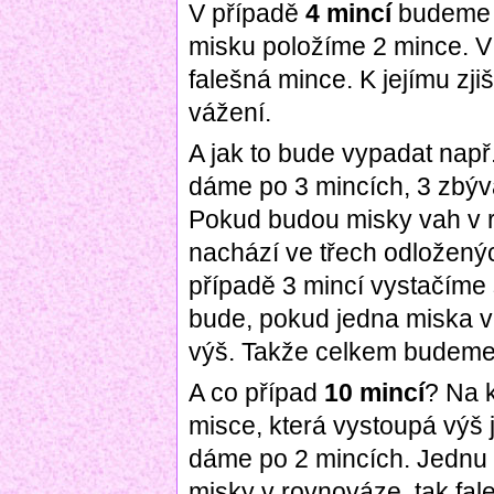
V případě
4 mincí
budeme m
misku položíme 2 mince. V 
falešná mince. K jejímu zj
vážení.
A jak to bude vypadat např
dáme po 3 mincích, 3 zbýv
Pokud budou misky vah v 
nachází ve třech odloženýc
případě 3 mincí vystačíme
bude, pokud jedna miska v
výš. Takže celkem budeme v
A co případ
10 mincí
? Na 
misce, která vystoupá výš
dáme po 2 mincích. Jednu 
misky v rovnováze, tak fa