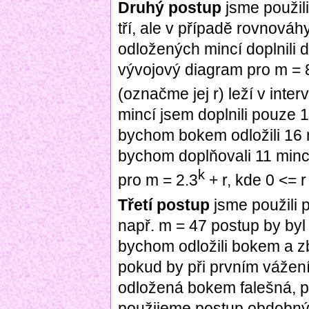
Druhý postup
jsme použil
tří, ale v případě rovnová
odložených mincí doplnili d
vývojový diagram pro m = 8
(označme jej r) leží v inter
mincí jsem doplnili pouze 1
bychom bokem odložili 16 m
bychom doplňovali 11 minc
k
pro m = 2.3
+ r, kde 0 <= r
Třetí postup
jsme použili 
např. m = 47 postup by byl
bychom odložili bokem a zb
pokud by při prvním vážení
odložená bokem falešná, p
použijeme postup obdobný