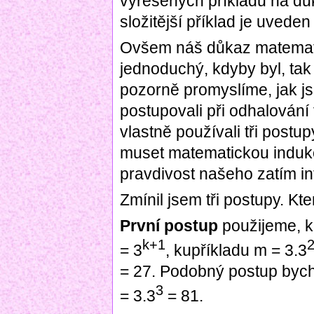
vyřešených příkladu na dů
složitější příklad je uveden
Ovšem náš důkaz matemati
jednoduchý, kdyby byl, tak 
pozorně promyslíme, jak j
postupovali při odhalování 
vlastně používali tři post
muset matematickou induk
pravdivost našeho zatím int
Zmínil jsem tři postupy. Kte
První postup
použijeme, k
k+1
= 3
, kupříkladu m = 3.3
= 27. Podobný postup bycho
3
= 3.3
= 81.