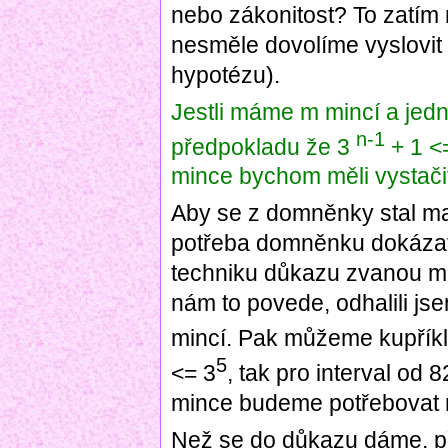
nebo zákonitost? To zatím 
nesměle dovolíme vyslovit 
hypotézu).
Jestli máme m mincí a jedna
n-1
předpokladu že 3
+ 1 <
mince bychom měli vystači
Aby se z domněnky stal mat
potřeba domněnku dokázat
techniku důkazu zvanou m
nám to povede, odhalili jse
mincí. Pak můžeme kupříklad
5
<= 3
, tak pro interval od 
mince budeme potřebovat 
Než se do důkazu dáme, p