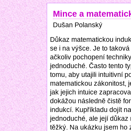
Mince a matematic
Dušan Polanský
Důkaz matematickou indukcí
se i na výšce. Je to takov
ačkoliv pochopení techniky
jednoduché. Často tento ty
tomu, aby utajili intuitivní
matematickou zákonitost, j
jak jejich intuice zapracova
dokážou následně čistě f
indukcí. Kupříkladu dojít n
jednoduché, ale její důkaz
těžký. Na ukázku jsem ho z