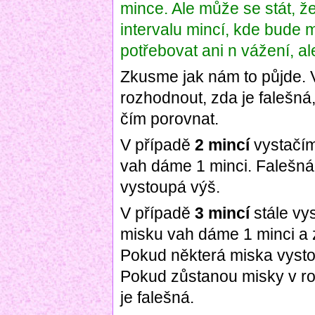
mince. Ale může se stát, že
intervalu mincí, kde bude
potřebovat ani n vážení, a
Zkusme jak nám to půjde. 
rozhodnout, zda je falešná
čím porovnat.
V případě
2 mincí
vystačím
vah dáme 1 minci. Falešná
vystoupá výš.
V případě
3 mincí
stále vy
misku vah dáme 1 minci a 
Pokud některá miska vystou
Pokud zůstanou misky v r
je falešná.