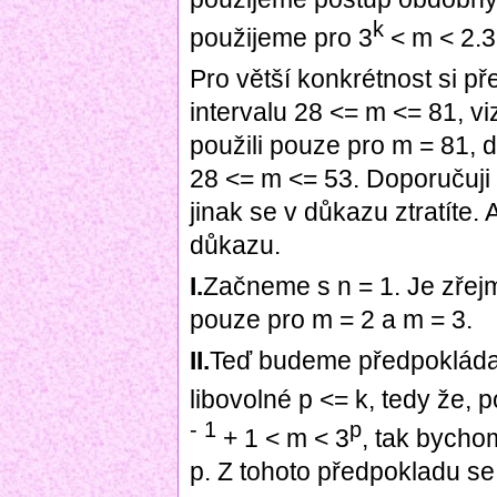
k
použijeme pro 3
< m < 2.3
Pro větší konkrétnost si 
intervalu 28 <= m <= 81, v
použili pouze pro m = 81, d
28 <= m <= 53. Doporučuji s
jinak se v důkazu ztratíte
důkazu.
I.
Začneme s n = 1. Je zřej
pouze pro m = 2 a m = 3.
II.
Teď budeme předpokládat,
libovolné p <= k, tedy že, p
- 1
p
+ 1 < m < 3
, tak bycho
p. Z tohoto předpokladu s