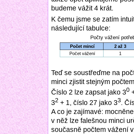
budeme vážit 4 krát.
K čemu jsme se zatím intui
následující tabulce:
Počty vážení potře
Počet mincí
2 až 3
Počet vážení
1
Teď se soustřeďme na počty
minci zjistit stejným počte
0
Číslo 2 lze zapsat jako 3
+
2
3
3
+ 1, číslo 27 jako 3
. Čí
A co je zajímavé: mocněnec 
v něž lze falešnou minci ur
současně počtem vážení v 