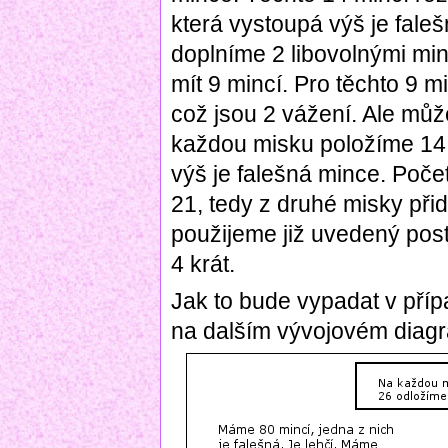
která vystoupá výš je faleš
doplníme 2 libovolnými mi
mít 9 mincí. Pro těchto 9 m
což jsou 2 vážení. Ale může
každou misku položíme 14 
výš je falešná mince. Poče
21, tedy z druhé misky při
použijeme již uvedený post
4 krát.
Jak to bude vypadat v pří
na dalším vývojovém diagra