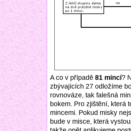
A co v případě
81 mincí
? 
zbývajících 27 odložíme b
rovnováze, tak falešná mi
bokem. Pro zjištění, která 
mincemi. Pokud misky nejs
bude v misce, která vystoup
takže opět aplikujeme post