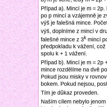
Případ a). Mincí je m = 2p
po p mincí a vzájemně je z
výš je falešná mince. Poče
výš, doplníme z mincí v dr
k
falešné mince z 3
mincí p
předpokladu k vážení, což
spolu k + 1 vážení.
Případ b). Mincí je m = 2p
mince rozdělíme na dvě po
Pokud jsou misky v rovnov
bokem. Pokud nejsou, post
Tím je důkaz proveden.
Naším cílem nebylo jenom 