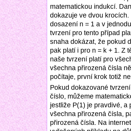
matematickou indukcí. Dané
dokazuje ve dvou krocích.
dosazení n = 1 a v jedno
tvrzení pro tento případ pl
snaha dokázat, že pokud do
pak platí i pro n = k + 1. Z
naše tvrzení platí pro vše
všechna přirozená čísla n
počítaje, první krok totiž n
Pokud dokazované tvrzení 
číslo, můžeme matematickou
jestliže P(1) je pravdivé, 
všechna přirozená čísla, p
přirozená čísla. Na interne