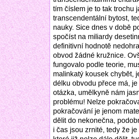
tím číslem je to tak trochu 
transcendentální bytost, t
nauky. Sice dnes v době p
spočíst na miliardy desetin
definitivní hodnotě nedoh
obvod žádné kružnice. Ovš
fungovalo podle teorie, mu
malinkatý kousek chybět, 
délku obvodu přece má, je
otázka, umělkyně nám jasně
problému! Nelze pokračov
pokračování je jenom mate
dělit do nekonečna, podobn
i čas jsou zrnité, tedy že j