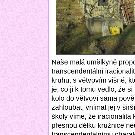
Naše malá umělkyně propo
transcendentální iracionali
kruhu, s větvovím višně, kt
je, co jí k tomu vedlo, že si
kolo do větvoví sama pově
zahloubat, vnímat jej v šir
školy víme, že iracionalita
přesnou délku kružnice ne
transcendentálnímu charakt