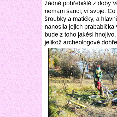
žádné pohřebiště z doby Ve
nemám šanci, ví svoje. Co
šroubky a matičky, a hlavně
nanosila jejich prababička 
bude z toho jakési hnojivo.
jelikož archeologové dobře 