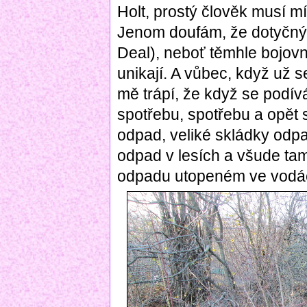
Holt, prostý člověk musí m
Jenom doufám, že dotyčný 
Deal), neboť těmhle bojov
unikají. A vůbec, když už 
mě trápí, že když se podí
spotřebu, spotřebu a opět 
odpad, veliké skládky odp
odpad v lesích a všude tam
odpadu utopeném ve vodác