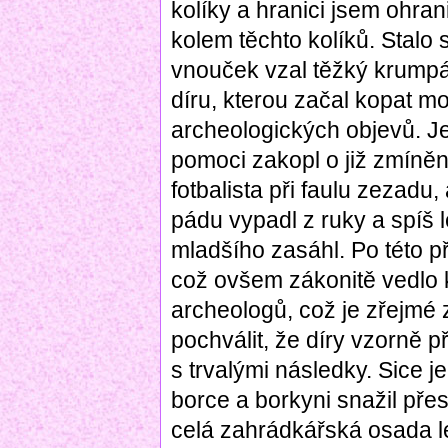
kolíky a hranici jsem ohra
kolem těchto kolíků. Stalo 
vnouček vzal těžký krumpáč
díru, kterou začal kopat 
archeologických objevů. J
pomoci zakopl o již zmíněn
fotbalista při faulu zezadu
pádu vypadl z ruky a spíš 
mladšího zasáhl. Po této př
což ovšem zákonitě vedlo 
archeologů, což je zřejmé
pochválit, že díry vzorně p
s trvalými následky. Sice j
borce a borkyni snažil přesv
celá zahrádkářská osada le