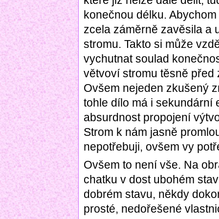
které již nelze dále dělit, 
konečnou délku. Abychom si
zcela záměrně zavěsila a u
stromu. Takto si může vzd
vychutnat soulad konečnos
větvoví stromu těsně před
Ovšem nejeden zkušený z
tohle dílo má i sekundární
absurdnost propojení výtvo
Strom k nám jasně promlou
nepotřebuji, ovšem vy pot
Ovšem to není vše. Na obrá
chatku v dost ubohém stavu
dobrém stavu, někdy dokon
prosté, nedořešené vlastni