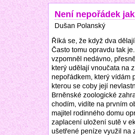
Není nepořádek ja
Dušan Polanský
Říká se, že když dva dělají
Často tomu opravdu tak je.
vzpomněl nedávno, přesněj
který udělají vnoučata na z
nepořádkem, který vídám př
kterou se coby její nevlast
Brněnské zoologické zahra
chodím, vidíte na prvním o
majitel rodinného domu op
zaplacení uložení sutě v e
ušetřené peníze využil na 