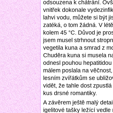
odsouzena k chátrání. Ovš
vnitřek dokonale vydezinf
lahvi vodu, můžete si být ji
zatéká, o tom žádná. V létě
kolem 45 °C. Důvod je pros
jsem musel strhnout stropní
vegetila kuna a smrad z mo
Chuděra kuna si musela nají
odnesl pouhou hepatitidou
málem poslala na věčnost,
lesním zvířátkům se ubliž
vidět, že tahle dost zpustl
kus drsné romantiky.
A závěrem ještě malý detail
igelitové tašky ležící ved