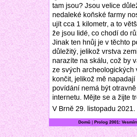
tam jsou? Jsou velice důlež
nedaleké koňské farmy no
ujít cca 1 kilometr, a to vě
že jsou lidé, co chodí do r
Jinak ten hnůj je v těchto
důležitý, jelikož vrstva ze
narazíte na skálu, což by v
ze svých archeologických v
končit, jelikož mě napadají
povídání nemá být otravně
internetu. Mějte se a žijte
V Brně 29. listopadu 2021.
Domů
|
Prolog 2001: Vesmír