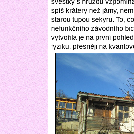
švestky s hrůzou vzpomín
spíš krátery než jámy, nem
starou tupou sekyru. To, c
nefunkčního závodního bicy
vytvořila je na první pohl
fyziku, přesněji na kvantov