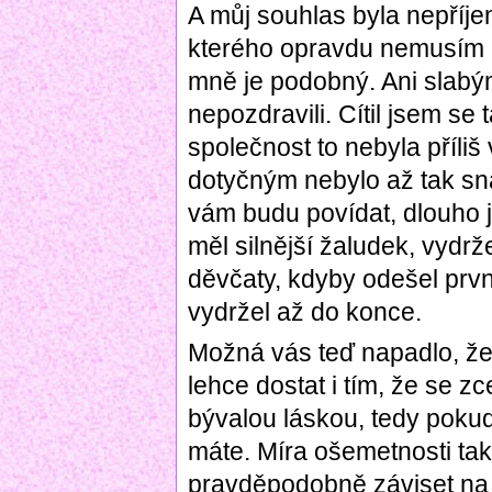
A můj souhlas byla nepříje
kterého opravdu nemusím 
mně je podobný. Ani slabý
nepozdravili. Cítil jsem s
společnost to nebyla příliš
dotyčným nebylo až tak sna
vám budu povídat, dlouho j
měl silnější žaludek, vydrž
děvčaty, kdyby odešel prvn
vydržel až do konce.
Možná vás teď napadlo, ž
lehce dostat i tím, že se 
bývalou láskou, tedy pokud
máte. Míra ošemetnosti ta
pravděpodobně záviset na t