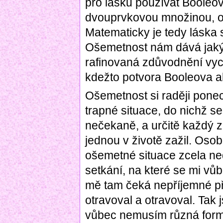
pro lásku používat Booleovo
dvouprvkovou množinou, obv
Matematicky je tedy láska
Ošemetnost nám dává jakýsi
rafinovaná zdůvodnění vyc
kdežto potvora Booleova al
Ošemetnost si raději pone
trapné situace, do nichž s
nečekaně, a určitě každý 
jednou v životě zažil. Oso
ošemetné situace zcela ne
setkání, na které se mi vůb
mě tam čeká nepříjemné p
otravoval a otravoval. Tak 
vůbec nemusím různá formá