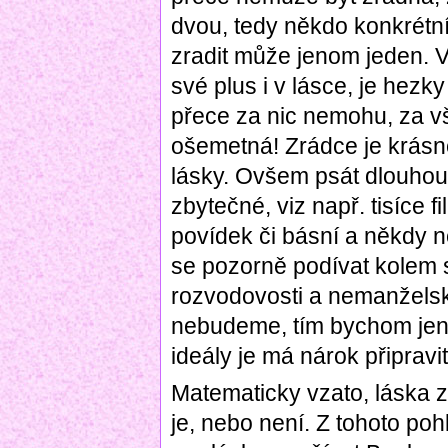
dvou, tedy někdo konkrétní.
zradit může jenom jeden.
své plus i v lásce, je hezky
přece za nic nemohu, za vš
ošemetná! Zrádce je krás
lásky. Ovšem psát dlouhou 
zbytečné, viz např. tisíce 
povídek či básní a někdy ne
se pozorně podívat kolem s
rozvodovosti a nemanželsk
nebudeme, tím bychom jeno
ideály je má nárok připravi
Matematicky vzato, láska 
je, nebo není. Z tohoto po