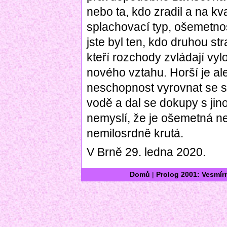
nebo ta, kdo zradil a na kv
splachovací typ, ošemetnos
jste byl ten, kdo druhou str
kteří rozchody zvládají vy
nového vztahu. Horší je al
neschopnost vyrovnat se s 
vodě a dal se dokupy s jinou
nemyslí, že je ošemetná ne
nemilosrdně krutá.
V Brně 29. ledna 2020.
Domů
|
Prolog 2001: Vesmír