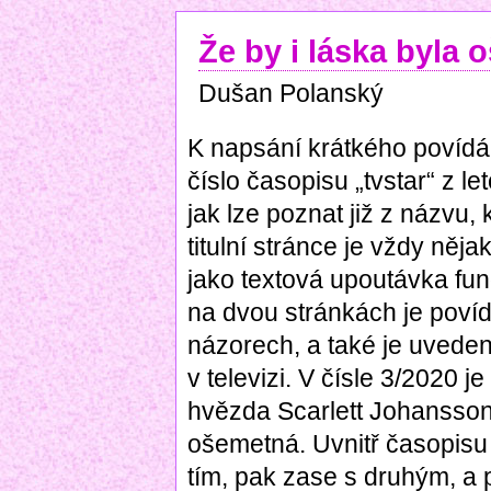
Že by i láska byla
Dušan Polanský
K napsání krátkého povídán
číslo časopisu „tvstar“ z 
jak lze poznat již z názvu,
titulní stránce je vždy něja
jako textová upoutávka fung
na dvou stránkách je povíd
názorech, a také je uveden
v televizi. V čísle 3/2020 j
hvězda Scarlett Johansson 
ošemetná. Uvnitř časopisu 
tím, pak zase s druhým, a p