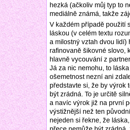
hezká (ačkoliv můj typ to 
mediálně známá, takže záj
V každém případě použití 
láskou (v celém textu roz
a milostný vztah dvou lidí)
rafinovaně šikovné slovo, k
hlavně vycouvání z partner
Já za nic nemohu, to láska
ošemetnost nezní ani zdale
představte si, že by výrok
být zrádná. To je určitě si
a navíc výrok již na první 
výstižnější než ten původn
nejeden si řekne, že láska,
přece nemůže být zrádná, 