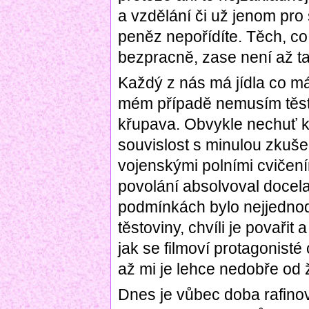
a vzdělání či už jenom pro 
peněz nepořídíte. Těch, co
bezpracně, zase není až t
Každý z nás má jídla co m
mém případě nemusím těst
křupava. Obvykle nechuť k
souvislost s minulou zkuše
vojenskými polními cvičení
povolání absolvoval docela
podmínkách bylo nejjednod
těstoviny, chvíli je povařit 
jak se filmoví protagonisté 
až mi je lehce nedobře od 
Dnes je vůbec doba rafinov