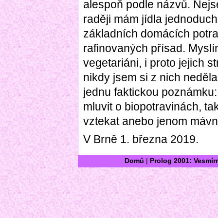
alespoň podle názvů. Nejse
raději mám jídla jednoduch
základních domácích potra
rafinovaných přísad. Myslím
vegetariáni, i proto jejich s
nikdy jsem si z nich neděl
jednu faktickou poznámku:
mluvit o biopotravinách, 
vztekat anebo jenom mávn
V Brně 1. března 2019.
Domů
|
Prolog 2001: Vesmír