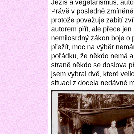
Ježíš a vegetarismus, auto
Právě v posledně zmíněné př
protože považuje zabití zv
autorem přít, ale přece jen 
nemilosrdný zákon boje o p
přežít, moc na výběr nemám
pořádku, že někdo nemá ani 
straně někdo se doslova př
jsem vybral dvě, které vel
situaci z docela nedávné m