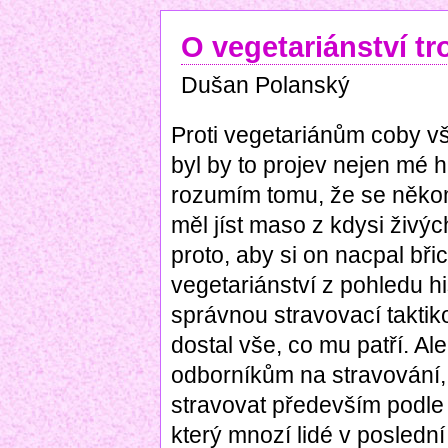
O vegetariánství tr
Dušan Polanský
Proti vegetariánům coby 
byl by to projev nejen mé h
rozumím tomu, že se někom
měl jíst maso z kdysi živých
proto, aby si on nacpal bři
vegetariánství z pohledu hi
správnou stravovací taktik
dostal vše, co mu patří. 
odborníkům na stravování,
stravovat především podle
který mnozí lidé v poslední