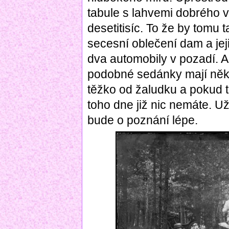
tabule s lahvemi dobrého v
desetitisíc. To že by tomu 
secesní oblečení dam a je
dva automobily v pozadí. A
podobné sedánky mají něk
těžko od žaludku a pokud t
toho dne již nic nemáte. U
bude o poznání lépe.