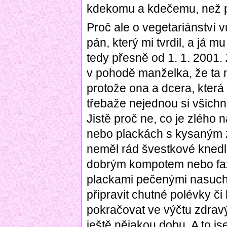
kdekomu a kdečemu, než p
Proč ale o vegetariánství 
pán, který mi tvrdil, a já mu
tedy přesně od 1. 1. 2001. 
v pohodě manželka, že ta m
protože ona a dcera, která 
třebaže nejednou si všichni
Jistě proč ne, co je zlého
nebo plackách s kysaným 
neměl rád švestkové knedl
dobrým kompotem nebo fa
plackami pečenými nasucho.
připravit chutné polévky či 
pokračovat ve výčtu zdrav
ještě nějakou dobu. A to j