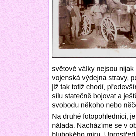
světové války nejsou nijak
vojenská výdejna stravy, po
již tak totiž chodí, předev
sílu statečně bojovat a ješt
svobodu někoho nebo něč
Na druhé fotopohlednici, je
nálada. Nacházíme se v ob
hlubokého míru. Uprostřed 