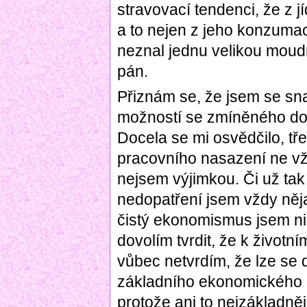
stravovací tendenci, že z 
a to nejen z jeho konzumac
neznal jednu velikou moudro
pán.
Přiznám se, že jsem se sna
možností se zmíněného dop
Docela se mi osvědčilo, tř
pracovního nasazení ne vžd
nejsem výjimkou. Či už ta
nedopatření jsem vždy něj
čistý ekonomismus jsem ni
dovolím tvrdit, že k životn
vůbec netvrdím, že lze se d
základního ekonomického 
protože ani to nejzákladněj