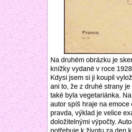
Na druhém obrázku je sken
knížky vydané v roce 1928 
Kdysi jsem si ji koupil vyl
ani to, že z druhé strany j
také byla vegetariánka. Na
autor spíš hraje na emoce 
pravda, výklad je velice e
doložitelnými výpočty. Auto
potřebuje k životu za den k