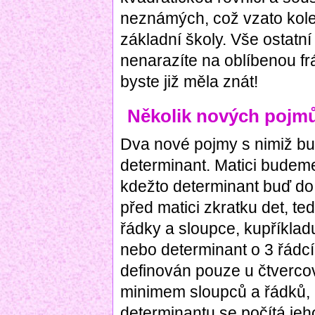
neznámých, což vzato kole
základní školy. Vše ostatní
nenarazíte na oblíbenou frá
byste již měla znát!
Několik nových pojm
Dva nové pojmy s nimiž bu
determinant. Matici budeme
kdežto determinant buď do 
před matici zkratku det, ted
řádky a sloupce, kupříkla
nebo determinant o 3 řádcí
definován pouze u čtverco
minimem sloupců a řádků,
determinantu se počítá jeh