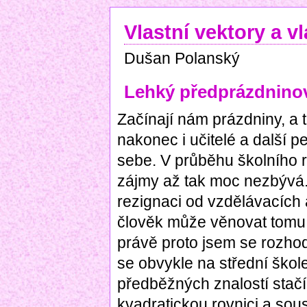
Vlastní vektory a v
Dušan Polanský
Lehký předprázdnino
Začínají nám prázdniny, a t
nakonec i učitelé a další p
sebe. V průběhu školního 
zájmy až tak moc nezbývá
rezignaci od vzdělávacích 
člověk může věnovat tomu,
právě proto jsem se rozhod
se obvykle na střední škol
předběžných znalostí stačí
kvadratickou rovnici a sou