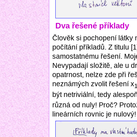
Dva řešené příklady
Člověk si pochopení látky 
počítání příkladů. Z titulu 
samostatnému řešení. Moje 
Nevypadají složitě, ale u d
opatrnost, nelze zde při ře
neznámých zvolit řešení x
být netriviální, tedy alesp
různá od nuly! Proč? Prot
lineárních rovnic je nulový!