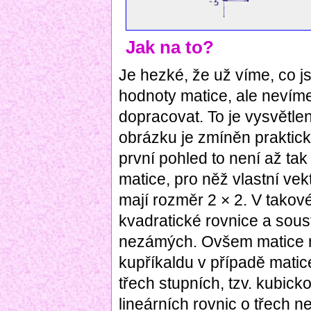
Jak na to?
Je hezké, že už víme, co js
hodnoty matice, ale nevíme
dopracovat. To je vysvětle
obrázku je zmíněn praktick
první pohled to není až t
matice, pro něž vlastní vek
mají rozměr 2 × 2. V takov
kvadratické rovnice a sous
nezámých. Ovšem matice mů
kupříkaldu v případě matice
třech stupních, tzv. kubick
lineárních rovnic o třech 