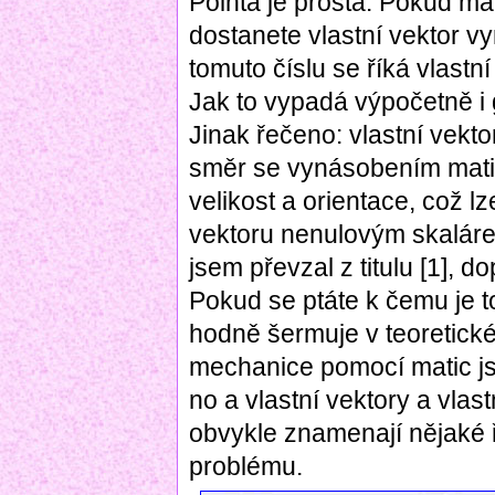
Pointa je prostá. Pokud ma
dostanete vlastní vektor 
tomuto číslu se říká vlastn
Jak to vypadá výpočetně i g
Jinak řečeno: vlastní vekto
směr se vynásobením matic
velikost a orientace, což l
vektoru nenulovým skaláre
jsem převzal z titulu [1], d
Pokud se ptáte k čemu je t
hodně šermuje v teoretické
mechanice pomocí matic js
no a vlastní vektory a vlas
obvykle znamenají nějaké ř
problému.