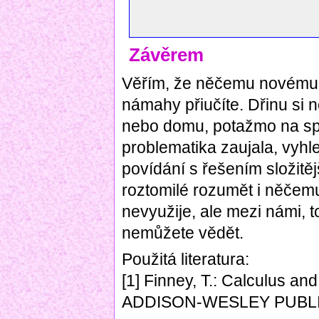
Závěrem
Věřím, že něčemu novému 
námahy přiučíte. Dřinu si n
nebo domu, potažmo na sp
problematika zaujala, vyhle
povídání s řešením složitě
roztomilé rozumět i něčemu
nevyužije, ale mezi námi, 
nemůžete vědět.
Použitá literatura:
[1] Finney, T.: Calculus a
ADDISON-WESLEY PUBLI