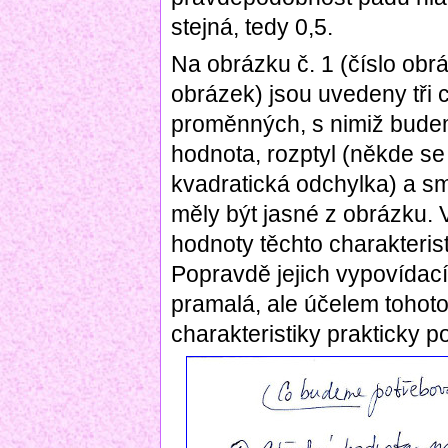
stejná, tedy 0,5.
Na obrázku č. 1 (číslo obrá
obrázek) jsou uvedeny tři 
proměnných, s nimiž budem
hodnota, rozptyl (někde se
kvadratická odchylka) a s
měly být jasné z obrázku. 
hodnoty těchto charakterist
Popravdě jejich vypovídací
pramalá, ale účelem tohoto
charakteristiky prakticky po