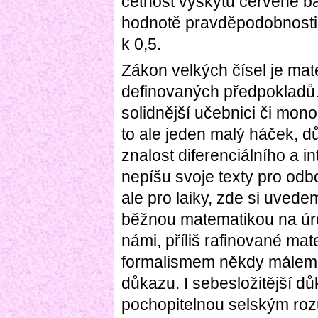
četnost výskytu červené b
hodnotě pravděpodobnosti,
k 0,5.
Zákon velkých čísel je ma
definovaných předpokladů.
solidnější učebnici či mon
to ale jeden malý háček, 
znalost diferenciálního a i
nepíšu svoje texty pro od
ale pro laiky, zde si uved
běžnou matematikou na úrov
námi, příliš rafinované m
formalismem někdy málem 
důkazu. I sebesložitější d
pochopitelnou selským ro