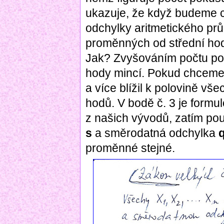
ukazuje, že když budeme c
odchylky aritmetického p
proměnných od střední hod
Jak? Zvyšováním počtu p
hody mincí. Pokud chceme,
a více blížil k polovině v
hodů. V bodě č. 3 je formu
z našich vývodů, zatím pou
s
a směrodatná odchylka
proměnné stejné.