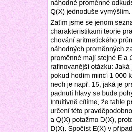
náhodné proměnné odkudsi
Q(X) jednoduše vymýšlím.
Zatím jsme se jenom sezna
charakteristikami teorie pr
chování aritmetického prů
náhodných proměnných za
proměnné mají stejné E a
rafinovanější otázku: Jaká
pokud hodím mincí 1 000 
nech je např. 15, jaká je 
padnutí hlavy se bude pohy
Intuitivně cítíme, že tahle
určení této pravděpodobno
a Q(X) potažmo D(X), prot
D(X). Spočíst E(X) v přípa