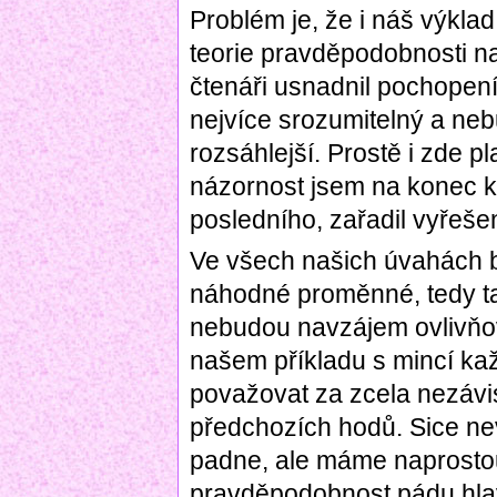
Problém je, že i náš výkla
teorie pravděpodobnosti na
čtenáři usnadnil pochopení
nejvíce srozumitelný a neb
rozsáhlejší. Prostě i zde pl
názornost jsem na konec k
posledního, zařadil vyřešen
Ve všech našich úvahách 
náhodné proměnné, tedy t
nebudou navzájem ovlivňov
našem příkladu s mincí kaž
považovat za zcela nezávi
předchozích hodů. Sice ne
padne, ale máme naprostou 
pravděpodobnost pádu hlav