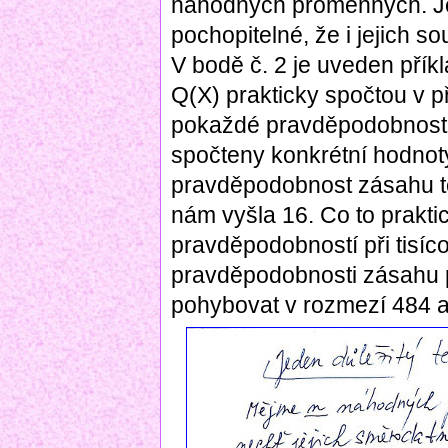
náhodných proměnných. J
pochopitelné, že i jejich 
V bodě č. 2 je uveden příkl
Q(X) prakticky spočtou v př
pokaždé pravděpodobnost z
spočteny konkrétní hodnoty
pravděpodobnost zásahu t
nám vyšla 16. Co to prakt
pravděpodobností při tisí
pravděpodobnosti zásahu p
pohybovat v rozmezí 484 a