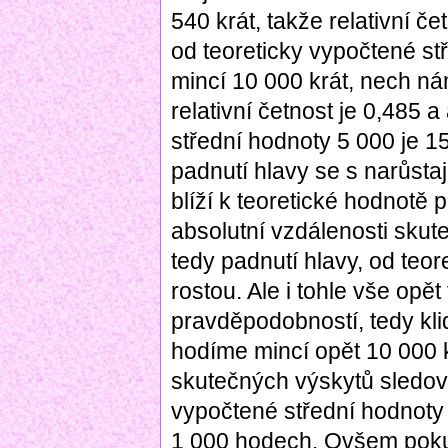
540 krát, takže relativní če
od teoreticky vypočtené st
mincí 10 000 krát, nech ná
relativní četnost je 0,485 
střední hodnoty 5 000 je 15
padnutí hlavy se s narůst
blíží k teoretické hodnotě p
absolutní vzdálenosti skut
tedy padnutí hlavy, od teo
rostou. Ale i tohle vše opět
pravděpodobností, tedy kl
hodíme mincí opět 10 000 k
skutečných výskytů sledova
vypočtené střední hodnoty
1 000 hodech. Ovšem pok