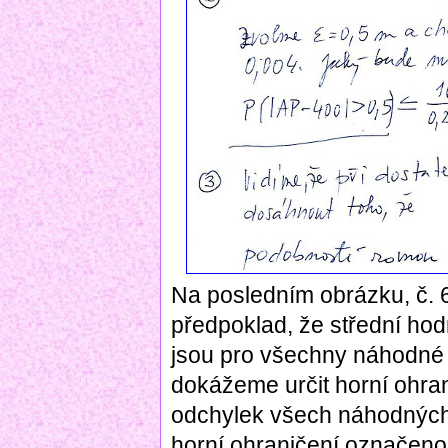
Na posledním obrázku, č. 6,
předpoklad, že střední ho
jsou pro všechny náhodné 
dokážeme určit horní ohra
odchylek všech náhodných
horní ohraničení označeno