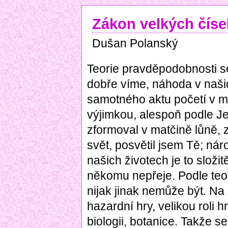
Zákon velkých číse
Dušan Polanský
Teorie pravděpodobnosti s
dobře víme, náhoda v našich
samotného aktu početí v ma
výjimkou, alespoň podle J
zformoval v matčině lůně, z
svět, posvětil jsem Tě; ná
našich životech je to složi
někomu nepřeje. Podle teo
nijak jinak nemůže být. Na
hazardní hry, velikou roli 
biologii, botanice. Takže se