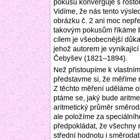
pokusu konverguje s rost
Vidíme, že nás tento výsle
obrázku č. 2 ani moc nepř
takovým pokusům říkáme b
cílem je všeobecnější důka
jehož autorem je vynikající
Čebyšev (1821–1894).
Než přistoupíme k vlastním
představme si, že měříme n
Z těchto měření uděláme o
ptáme se, jaký bude aritme
aritmetický průměr směrod
ale položíme za speciální
předpokládat, že všechny
střední hodnotu i směrodat