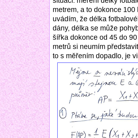
situaci: měření délky fotb
metrem, a to dokonce 100 k
uvádím, že délka fotbalovéh
dány, délka se může pohyb
šířka dokonce od 45 do 90 
metrů si neumím představit, 
to s měřením dopadlo, je vi