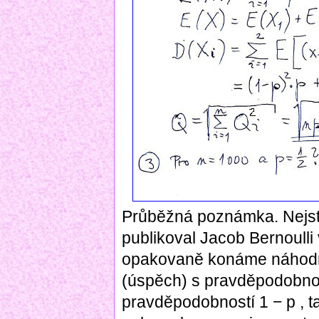
Průběžná poznámka. Nejsta
publikoval Jacob Bernoulli
opakovaně konáme náhodný
(úspěch) s pravděpodobnos
pravděpodobností 1 − p , t