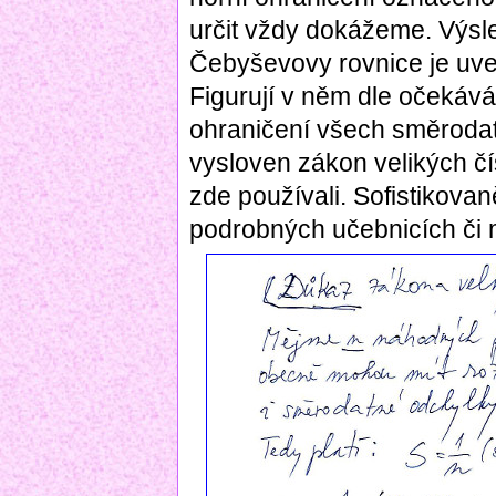
určit vždy dokážeme. Výsl
Čebyševovy rovnice je uve
Figurují v něm dle očekává
ohraničení všech směrodat
vysloven zákon velikých čí
zde používali. Sofistikovan
podrobných učebnicích či 