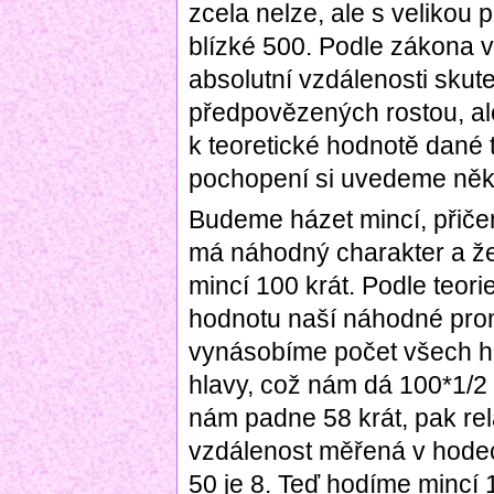
zcela nelze, ale s velikou
blízké 500. Podle zákona ve
absolutní vzdálenosti skut
předpovězených rostou, ale
k teoretické hodnotě dané 
pochopení si uvedeme někol
Budeme házet mincí, přiče
má náhodný charakter a že
mincí 100 krát. Podle teor
hodnotu naší náhodné pro
vynásobíme počet všech h
hlavy, což nám dá 100*1/2 
nám padne 58 krát, pak rela
vzdálenost měřená v hodec
50 je 8. Teď hodíme mincí