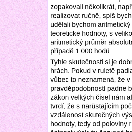
zopakovali několikrát, např
realizovat ručně, spíš byc
udělali bychom aritmetický
teoretické hodnoty, s veli
aritmetický průměr absolut
případě 1 000 hodů.
Tyhle skutečnosti si je dob
hrách. Pokud v ruletě padl
vůbec to neznamená, že v 
pravděpodobností padne ba
zákon velkých čísel nám a
tvrdí, že s narůstajícím po
vzdálenost skutečných výs
hodnoty, tedy od poloviny ro