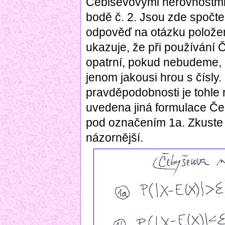
Čebiševovými nerovnostmi 
bodě č. 2. Jsou zde spočte
odpověď na otázku položen
ukazuje, že při používání
opatrní, pokud nebudeme,
jenom jakousi hrou s čísly.
pravděpodobnosti je tohle r
uvedena jiná formulace Č
pod označením 1a. Zkuste 
názornější.