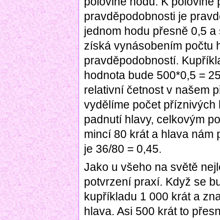
polovině hodů. K polovině p
pravděpodobnosti je pravd
jednom hodu přesně 0,5 a 
získá vynásobením počtu 
pravděpodobností. Kupříkl
hodnota bude 500*0,5 = 2
relativní četnost v našem 
vydělíme počet příznivých
padnutí hlavy, celkovým p
mincí 80 krát a hlava nám p
je 36/80 = 0,45.
Jako u všeho na světě nejl
potvrzení praxí. Když se bu
kupříkladu 1 000 krát a zn
hlava. Asi 500 krát to přes