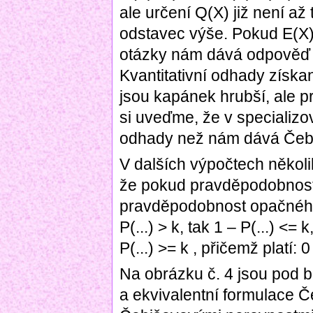
ale určení Q(X) již není a
odstavec výše. Pokud E(X
otázky nám dává odpověď
Kvantitativní odhady získ
jsou kapánek hrubší, ale p
si uveďme, že v specializov
odhady než nám dává Čebi
V dalších výpočtech někol
že pokud pravděpodobnost 
pravděpodobnost opačného 
P(...) > k, tak 1 – P(...) <=
P(...) >= k , přičemž platí: 
Na obrázku č. 4 jsou pod 
a ekvivalentní formulace Č