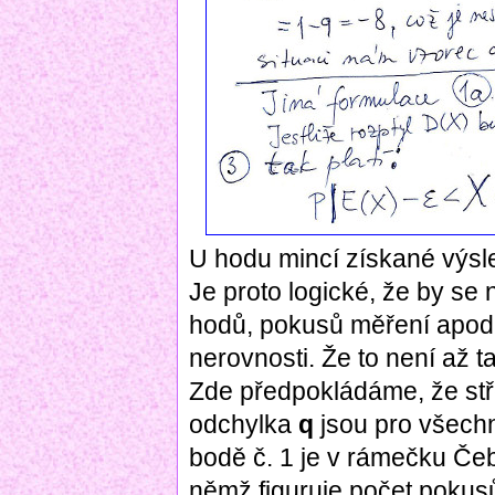
U hodu mincí získané výsle
Je proto logické, že by se
hodů, pokusů měření apod
nerovnosti. Že to není až t
Zde předpokládáme, že st
odchylka
q
jsou pro všech
bodě č. 1 je v rámečku Če
němž figuruje počet pokusů