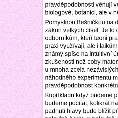
pravděpodobnosti věnují ve
biologové, botanici, ale v 
Pomyslnou třešničkou na d
zákon velkých čísel. Je t
odborníkům, kteří teorii p
praxi využívají, ale i laiků
známý spíše na intuitivní 
zkušenosti než coby matema
u mnoha zcela nezávislých
náhodného experimentu musí
pravděpodobnost konkrétní 
Kupříkladu když budeme po
budeme počítat, kolikrát n
padnutí hlavy bude blížit p