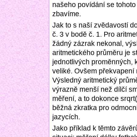
našeho povídání se tohoto
zbavíme.
Jak to s naší zvědavostí 
č. 3 v bodě č. 1. Pro aritm
žádný zázrak nekonal, výs
aritmetického průměru je st
jednotlivých proměnných, k
veliké. Ovšem překvapení 
Výsledný aritmetický prům
výrazně menší než dílčí s
měření, a to dokonce srqrt
běžná zkratka pro odmocn
jazycích.
Jako příklad k těmto závěr