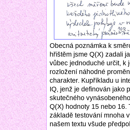
Obecná poznámka k směrod
hřištěm jsme Q(X) zadali j
vůbec jednoduché určit, k
rozložení náhodné proměnn
charakter. Kupříkladu u in
IQ, jenž je definován jako
skutečného vynásobeného č
Q(X) hodnoty 15 nebo 16. 
základě testování mnoha 
našem textu všude předpok