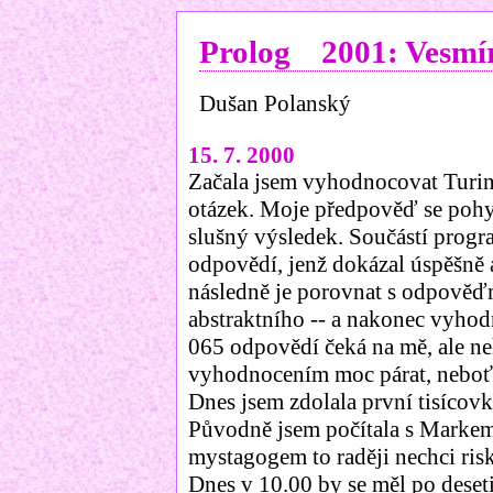
Prolog 2001: Vesmí
Dušan Polanský
15. 7. 2000
Začala jsem vyhodnocovat Turin
otázek. Moje předpověď se pohy
slušný výsledek. Součástí progra
odpovědí, jenž dokázal úspěšně
následně je porovnat s odpověď
abstraktního -- a nakonec vyhodn
065 odpovědí čeká na mě, ale ne
vyhodnocením moc párat, neboť 
Dnes jsem zdolala první tisíco
Původně jsem počítala s Markem,
mystagogem to raději nechci risko
Dnes v 10.00 by se měl po dese