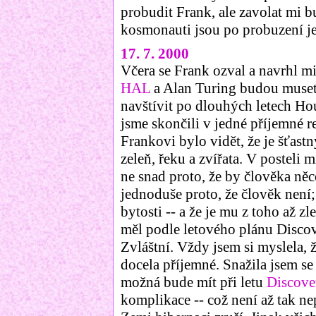
probudit Frank, ale zavolat mi b
kosmonauti jsou po probuzení je
17. 7. 2000
Včera se Frank ozval a navrhl m
HAL
a Alan Turing budou muset 
navštívit po dlouhých letech H
jsme skončili v jedné příjemné r
Frankovi bylo vidět, že je šťastný
zeleň, řeku a zvířata. V posteli m
ne snad proto, že by člověka něco
jednoduše proto, že člověk není; 
bytosti -- a že je mu z toho až z
měl podle letového plánu Discov
Zvláštní. Vždy jsem si myslela, 
docela příjemné. Snažila jsem se
možná bude mít při letu
Discove
komplikace -- což není až tak ne