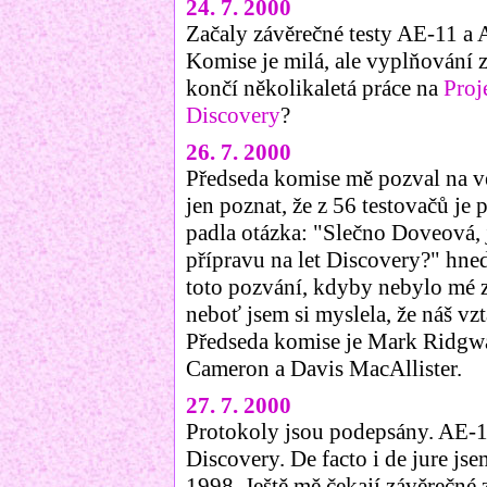
24. 7. 2000
Začaly závěrečné testy AE-11 a
Komise je milá, ale vyplňování 
končí několikaletá práce na
Proj
Discovery
?
26. 7. 2000
Předseda komise mě pozval na več
jen poznat, že z 56 testovačů je 
padla otázka: "Slečno Doveová, 
přípravu na let Discovery?" hne
toto pozvání, kdyby nebylo mé 
neboť jsem si myslela, že náš vz
Předseda komise je Mark Ridgwa
Cameron a Davis MacAllister.
27. 7. 2000
Protokoly jsou podepsány. AE-1
Discovery. De facto i de jure jse
1998. Ještě mě čekají závěrečné 