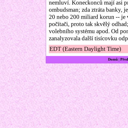
nemluví. Koneckonců mají asi pr
ombudsman; zda ztráta banky, jej
20 nebo 200 miliard korun -- je v
počítači, proto tak skvělý odha
volebního systému apod. Od pon
zanalyzovala další tisícovku odp
EDT (Eastern Daylight Time)
Domů
|
Před