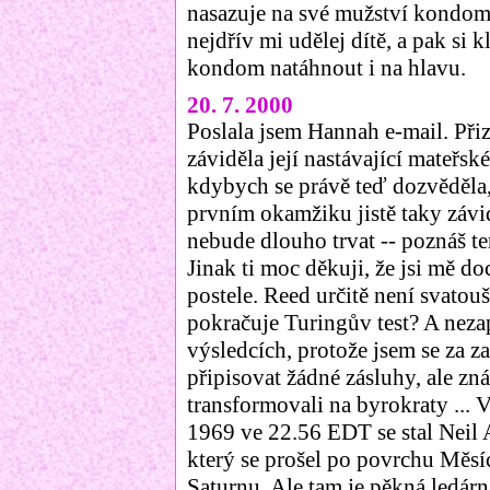
nasazuje na své mužství kondom
nejdřív mi udělej dítě, a pak s
kondom natáhnout i na hlavu.
20. 7. 2000
Poslala jsem Hannah e-mail. Přizn
záviděla její nastávající mateřs
kdybych se právě teď dozvěděla, ž
prvním okamžiku jistě taky závidě
nebude dlouho trvat -- poznáš te
Jinak ti moc děkuji, že jsi mě d
postele. Reed určitě není svatouš
pokračuje Turingův test? A neza
výsledcích, protože jsem se za za
připisovat žádné zásluhy, ale zn
transformovali na byrokraty ... V
1969 ve 22.56 EDT se stal Neil
který se prošel po povrchu Měsíc
Saturnu. Ale tam je pěkná ledárn