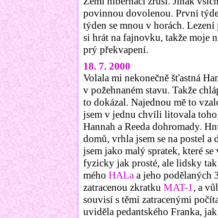
Zemi hibernaci zruší. Jinak vši
povinnou dovolenou. První týden
týden se mnou v horách. Lezení 
si hrát na fajnovku, takže moje 
prý překvapení.
18. 7. 2000
Volala mi nekonečně šťastná Han
v požehnaném stavu. Takže chláp
to dokázal. Najednou mě to vzalo
jsem v jednu chvíli litovala toho,
Hannah a Reeda dohromady. Hnus
domů, vrhla jsem se na postel a 
jsem jako malý spratek, které se
fyzicky jak prosté, ale lidsky ta
mého
HALa
a jeho podělaných 3
zatracenou zkratku
MAT-1
, a v
souvisí s těmi zatracenými počít
uviděla pedantského Franka, ja