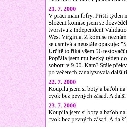
21. 7. 2000
V práci mám fofry. Příští týden 
Složení komise jsem se dozvěděl
tvorstva z Independent Validatio
West Virginia. Z komise neznám
se usmívá a neustále opakuje: 
Určitě to říká všem 56 testova
Popřála jsem mu hezký týden dov
sobotu v 9.00. Kam? Stále překv
po večerech zanalyzovala další 
22. 7. 2000
Koupila jsem si boty a baťoh na 
cvok bez pevných zásad. A další
23. 7. 2000
Koupila jsem si boty a baťoh na 
cvok bez pevných zásad. A další