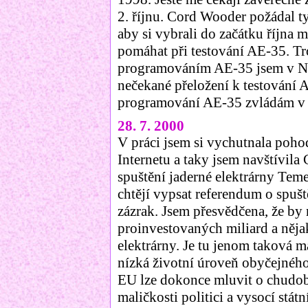
2. říjnu. Cord Wooder požádal ty
aby si vybrali do začátku říjn
pomáhat při testování AE-35. Tr
programováním AE-35 jsem v NAS
nečekané přeložení k testování 
programování AE-35 zvládám v
28. 7. 2000
V práci jsem si vychutnala poho
Internetu a taky jsem navštívila 
spuštění jaderné elektrárny Temel
chtějí vypsat referendum o spuš
zázrak. Jsem přesvědčena, že by 
proinvestovaných miliard a nějak
elektrárny. Je tu jenom taková ma
nízká životní úroveň obyčejného
EU lze dokonce mluvit o chudobě.
maličkosti politici a vysocí stá