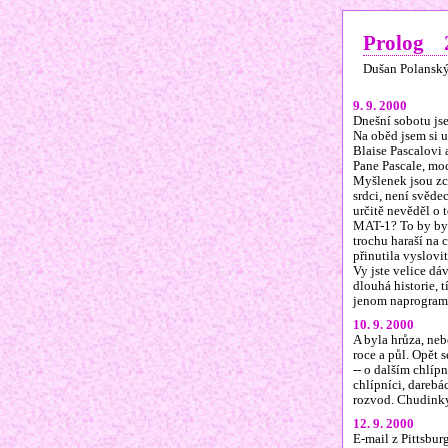
Prolog 2
Dušan Polansk
9. 9. 2000
Dnešní sobotu jse
Na oběd jsem si 
Blaise Pascalovi
Pane Pascale, moc
Myšlenek jsou zc
srdci, není svěde
určitě nevěděl o 
MAT-1? To by bylo
trochu haraší na c
přinutila vyslov
Vy jste velice dá
dlouhá historie, 
jenom naprogram
10. 9. 2000
A byla hrůza, neb
roce a půl. Opět 
-- o dalším chlíp
chlípníci, darebá
rozvod. Chudinky 
12. 9. 2000
E-mail z Pittsbur