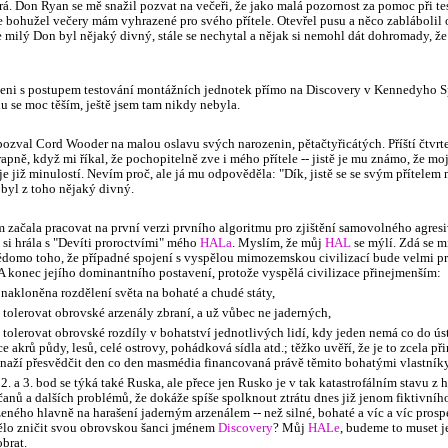
á. Don Ryan se mě snažil pozvat na večeři, že jako malá pozornost za pomoc při te
 bohužel večery mám vyhrazené pro svého přítele. Otevřel pusu a něco zablábolil 
le milý Don byl nějaký divný, stále se nechytal a nějak si nemohl dát dohromady, ž
eni s postupem testování montážních jednotek přímo na Discovery v Kennedyho S
du se moc těším, ještě jsem tam nikdy nebyla.
ozval Cord Wooder na malou oslavu svých narozenin, pětačtyřicátých. Příští čtvrt
apně, když mi říkal, že pochopitelně zve i mého přítele -- jistě je mu známo, že mo
 již minulostí. Nevím proč, ale já mu odpověděla: "Dík, jistě se se svým přítelem 
byl z toho nějaký divný.
m začala pracovat na první verzi prvního algoritmu pro zjištění samovolného agres
m si hrála s "Devíti proroctvími" mého
HALa
. Myslím, že můj
HAL
se mýlí. Zdá se m
ědomo toho, že případné spojení s vyspělou mimozemskou civilizací bude velmi 
 konec jejího dominantního postavení, protože vyspělá civilizace přinejmenším:
 nakloněna rozdělení světa na bohaté a chudé státy,
 tolerovat obrovské arzenály zbraní, a už vůbec ne jaderných,
tolerovat obrovské rozdíly v bohatství jednotlivých lidí, kdy jeden nemá co do úst
íce akrů půdy, lesů, celé ostrovy, pohádková sídla atd.; těžko uvěří, že je to zcela př
 snaží přesvědčit den co den masmédia financovaná právě těmito bohatými vlastníky
 2. a 3. bod se týká také Ruska, ale přece jen Rusko je v tak katastrofálním stavu z 
čanů a dalších problémů, že dokáže spíše spolknout ztrátu dnes již jenom fiktivn
ženého hlavně na harašení jaderným arzenálem -- než silné, bohaté a víc a víc prosp
lo zničit svou obrovskou šanci jménem
Discovery
? Můj
HALe
, budeme to muset j
brat.