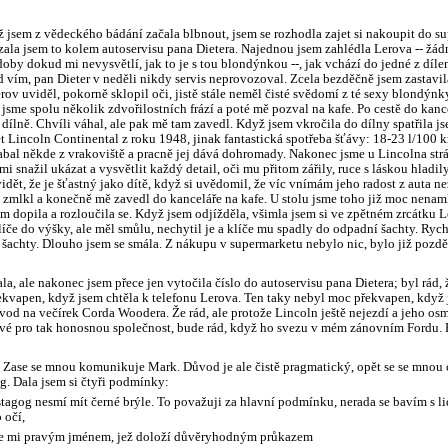
 jsem z vědeckého bádání začala blbnout, jsem se rozhodla zajet si nakoupit do s
zala jsem to kolem autoservisu pana Dietera. Najednou jsem zahlédla Lerova -- žá
oby dokud mi nevysvětlí, jak to je s tou blondýnkou --, jak vchází do jedné z díle
d vím, pan Dieter v neděli nikdy servis neprovozoval. Zcela bezděčně jsem zastavi
ov uviděl, pokorně sklopil oči, jistě stále neměl čisté svědomí z té sexy blondýnky
i jsme spolu několik zdvořilostních frází a poté mě pozval na kafe. Po cestě do kanc
v dílně. Chvíli váhal, ale pak mě tam zavedl. Když jsem vkročila do dílny spatřila
t Lincoln Continental z roku 1948, jinak fantastická spotřeba šťávy: 18-23 l/100 k
abal někde z vrakoviště a pracně jej dává dohromady. Nakonec jsme u Lincolna strá
mi snažil ukázat a vysvětlit každý detail, oči mu přitom zářily, ruce s láskou hladil
idět, že je šťastný jako dítě, když si uvědomil, že víc vnímám jeho radost z auta n
, zmlkl a konečně mě zavedl do kanceláře na kafe. U stolu jsme toho již moc nenam
em dopila a rozloučila se. Když jsem odjížděla, všimla jsem si ve zpětném zrcátku L
líče do výšky, ale měl smůlu, nechytil je a klíče mu spadly do odpadní šachty. Rych
 šachty. Dlouho jsem se smála. Z nákupu v supermarketu nebylo nic, bylo již pozdě
la, ale nakonec jsem přece jen vytočila číslo do autoservisu pana Dietera; byl rád, ž
ekvapen, když jsem chtěla k telefonu Lerova. Ten taky nebyl moc překvapen, když
od na večírek Corda Woodera. Že rád, ale protože Lincoln ještě nejezdí a jeho osm l
é pro tak honosnou společnost, bude rád, když ho svezu v mém zánovním Fordu. P
 Zase se mnou komunikuje Mark. Důvod je ale čistě pragmatický, opět se se mnou 
g. Dala jsem si čtyři podmínky:
tagog nesmí mít černé brýle. To považuji za hlavní podmínku, nerada se bavím s li
 očí,
se mi pravým jménem, jež doloží důvěryhodným průkazem