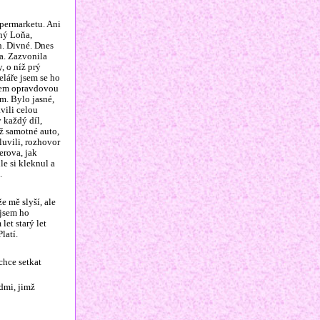
upermarketu. Ani
dný Loňa,
n. Divné. Dnes
la. Zazvonila
, o níž prý
eláře jsem se ho
 jsem opravdovou
m. Bylo jasné,
vili celou
y každý díl,
ež samotné auto,
luvili, rozhovor
erova, jak
le si kleknul a
.
e mě slyší, ale
 jsem ho
et starý let
latí.
chce setkat
dmi, jimž