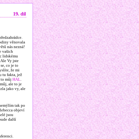
19. díl
předzahrádce.
hodiny věnovala
větů nás nezná!
e vašich
ic lidskému
Ale Vy jste
se, co je to
slíte, že mi
 tu fakta, jež
e to můj
HAL
.
 můj, ale to je
zla jako vy, ale
 nemýlím tak po
 Rebecca objeví
elé jsou
bude další
ferenci.