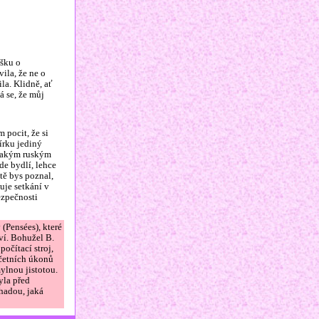
ášku o
ila, že ne o
la. Klidně, ať
á se, že můj
 pocit, že si
čírku jediný
nějakým ruským
de bydlí, lehce
stě bys poznal,
uje setkání v
ezpečnosti
 (Pensées), které
ví. Bohužel B.
počítací stroj,
očetních úkonů
ylnou jistotou.
yla před
hadou, jaká