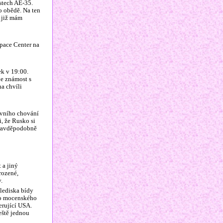
stech AE-35.
o obědě. Na ten
e již mám
pace Center na
ek v 19:00.
je známost s
na chvíli
ivního chování
i, že Rusko si
pravděpodobně
 a jiný
irozené,
.
hlediska bídy
ího mocenského
erující USA.
eště jednou