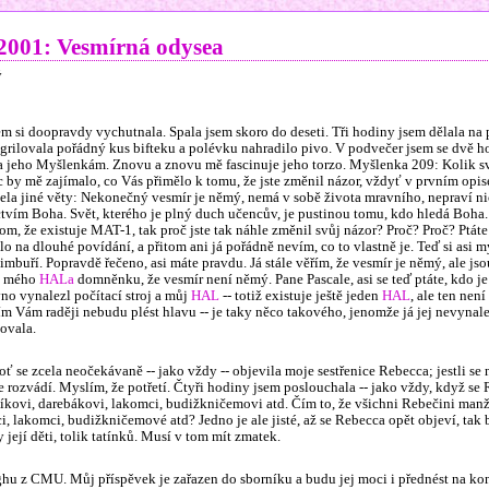
001: Vesmírná odysea
ý
m si doopravdy vychutnala. Spala jsem skoro do deseti. Tři hodiny jsem dělala na 
ugrilovala pořádný kus bifteku a polévku nahradilo pivo. V podvečer jsem se dvě 
 a jeho Myšlenkám. Znovu a znovu mě fascinuje jeho torzo. Myšlenka 209: Kolik s
 by mě zajímalo, co Vás přimělo k tomu, že jste změnil názor, vždyť v prvním opis
ela jiné věty: Nekonečný vesmír je němý, nemá v sobě života mravního, nepraví n
ctvím Boha. Svět, kterého je plný duch učencův, je pustinou tomu, kdo hledá Boha. 
tom, že existuje MAT-1, tak proč jste tak náhle změnil svůj názor? Proč? Proč? Ptáte 
 na dlouhé povídání, a přitom ani já pořádně nevím, co to vlastně je. Teď si asi my
imbuří. Popravdě řečeno, asi máte pravdu. Já stále věřím, že vesmír je němý, ale jsou
it mého
HALa
domněnku, že vesmír není němý. Pane Pascale, asi se teď ptáte, kdo j
vno vynalezl počítací stroj a můj
HAL
-- totiž existuje ještě jeden
HAL
, ale ten není
tím Vám raději nebudu plést hlavu -- je taky něco takového, jenomže já jej nevynale
ovala.
oť se zcela neočekávaně -- jako vždy -- objevila moje sestřenice Rebecca; jestli se
se rozvádí. Myslím, že potřetí. Čtyři hodiny jsem poslouchala -- jako vždy, když se
níkovi, darebákovi, lakomci, budižkničemovi atd. Čím to, že všichni Rebečini manž
ci, lakomci, budižkničemové atd? Jedno je ale jisté, až se Rebecca opět objeví, tak 
její děti, tolik tatínků. Musí v tom mít zmatek.
ghu z CMU. Můj příspěvek je zařazen do sborníku a budu jej moci i přednést na kon