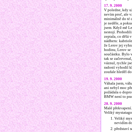
17. 9. 2000
V poledne, kdy už
nevím proč, ale v
minimálně do té d
je neděle, a poku
jsem. Když mě Ler
nestojí. Prohodil
zeptala, co dělá 
nádheru: kabriole
že Lerov jej vyhr
hodinu, Lerov se 
součástku. Bylo v
tak se začervenal
váznul, rychle js
radostí vyhodil k
zoufale hleděl do
19. 9. 2000
Váhala jsem, váha
ani nebyl moc př
požádala o doprov
BMW není to prav
20. 9. 2000
Malé překvapení.
Veliký mystatago
Veliký mys
nevidím do
představí 