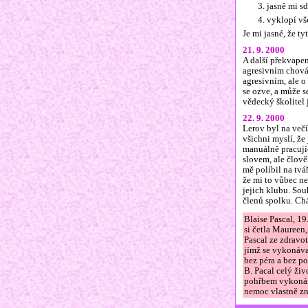
jasně mi sd
vyklopí vš
Je mi jasné, že 
21. 9. 2000
A další překvapen
agresivním chován
agresivním, ale o
se ozve, a může se
vědecký školitel 
22. 9. 2000
Lerov byl na več
všichni myslí, že
manuálně pracujíc
slovem, ale člově
mě políbil na tvář
že mi to vůbec n
jejich klubu. Sou
členů spolku. Chá
Blaise Pascal, 19
si četla Maureen
Pascal ze zdravot
jímž se vykonávaj
bez péra a bez po
B. Pacal celý živ
pohřbem vykonána
nemoc vlastně zn