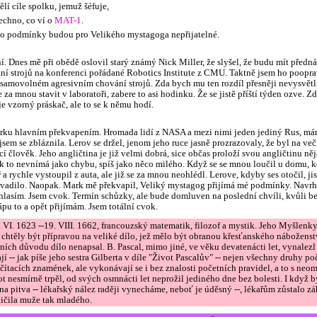
ělí cíle spolku, jemuž šéfuje,
echno, co ví o
MAT-1
.
tyto podmínky budou pro Velikého mystagoga nepřijatelné.
í. Dnes mě při obědě oslovil starý známý Nick Miller, že slyšel, že budu mít předn
í strojů na konferenci pořádané Robotics Institute z CMU. Taktně jsem ho pooprav
 samovolném agresivním chování strojů. Zda bych mu ten rozdíl přesněji nevysvětli
 za mnou stavit v laboratoři, zabere to asi hodinku. Že se jistě příští týden ozve. Zd
je vzorný práskač, ale to se k němu hodí.
írku hlavním překvapením. Hromada lidí z NASA a mezi nimi jeden jediný Rus, mám
 jsem se zbláznila. Lerov se držel, jenom jeho ruce jasně prozrazovaly, že byl na ve
í člověk. Jeho angličtina je již velmi dobrá, sice občas proloží svou angličtinu 
k to nevnímá jako chybu, spíš jako něco milého. Když se se mnou loučil u domu, k
 a rychle vystoupil z auta, ale již se za mnou neohlédl. Lerove, kdyby ses otočil, ji
evadilo. Naopak. Mark mě překvapil, Veliký mystagog přijímá mé podmínky. Navrh
hlasím. Jsem cvok. Termín schůzky, ale bude domluven na poslední chvíli, kvůli b
pu to a opět přijímám. Jsem totální cvok.
. VI. 1623 --19. VIII. 1662, francouzský matematik, filozof a mystik. Jeho Myšlenky
, chtěly být přípravou na veliké dílo, jež mělo být obranou křesťanského náboženst
ních důvodu dílo nenapsal. B. Pascal, mimo jiné, ve věku devatenácti let, vynalezl 
í -- jak píše jeho sestra Gilberta v díle "Život Pascalův" -- nejen všechny druhy p
čítacích znamének, ale vykonávají se i bez znalosti početních pravidel, a to s neom
ot nesmírně trpěl, od svých osmnácti let neprožil jediného dne bez bolesti. I když b
 pitva -- lékařský nález raději vynecháme, neboť je úděsný --, lékařům zůstalo zá
ičila muže tak mladého.