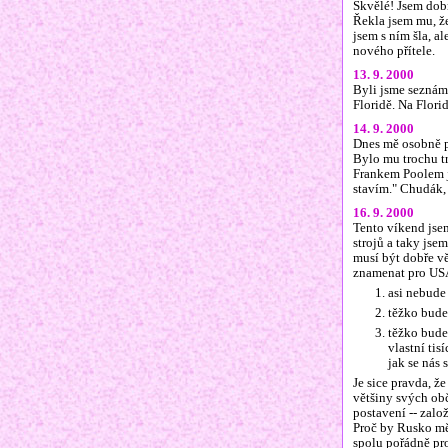
Skvělé! Jsem dobr
Řekla jsem mu, že
jsem s ním šla, a
nového přítele.
13. 9. 2000
Byli jsme seznám
Floridě. Na Flori
14. 9. 2000
Dnes mě osobně p
Bylo mu trochu tr
Frankem Poolem je
stavím." Chudák, 
16. 9. 2000
Tento víkend jse
strojů a taky jse
musí být dobře v
znamenat pro USA
asi nebude
těžko bude
těžko bude 
vlastní tis
jak se nás
Je sice pravda, že
většiny svých ob
postavení -- zalo
Proč by Rusko mě
spolu pořádně pro