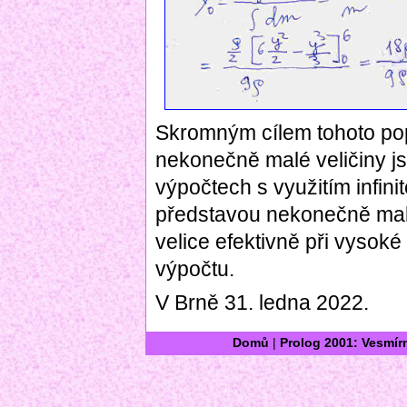
Skromným cílem tohoto pop
nekonečně malé veličiny js
výpočtech s využitím infini
představou nekonečně malý
velice efektivně při vysok
výpočtu.
V Brně 31. ledna 2022.
Domů
|
Prolog 2001: Vesmír