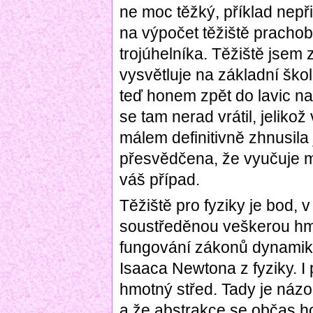
ne moc těžký, příklad nepř
na výpočet těžiště pracho
trojúhelníka. Těžiště jsem z
vysvětluje na základní škol
teď honem zpět do lavic n
se tam nerad vrátil, jeliko
málem definitivně zhnusila
přesvědčena, že vyučuje m
váš případ.
Těžiště pro fyziky je bod,
soustředěnou veškerou hmo
fungování zákonů dynamiky
Isaaca Newtona z fyziky. I p
hmotný střed. Tady je názor
a že abstrakce se občas ho