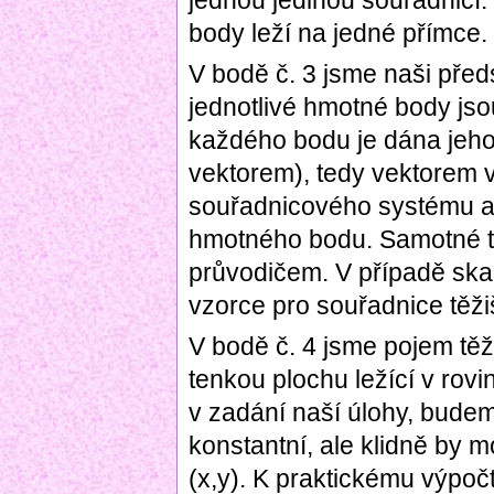
jednou jedinou souřadnicí.
body leží na jedné přímce.
V bodě č. 3 jsme naši před
jednotlivé hmotné body jso
každého bodu je dána jeh
vektorem), tedy vektorem 
souřadnicového systému a 
hmotného bodu. Samotné tě
průvodičem. V případě skalá
vzorce pro souřadnice těži
V bodě č. 4 jsme pojem těži
tenkou plochu ležící v rovin
v zadání naší úlohy, bude
konstantní, ale klidně by mo
(x,y). K praktickému výpo