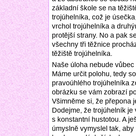
základní škole se na těžiště
trojúhelníka, což je úsečk
vrchol trojúhelníka a dru
protější strany. No a pak se
všechny tři těžnice prochá
těžiště trojúhelníka.
Naše úloha nebude vůbec t
Máme určit polohu, tedy sou
pravoúhlého trojúhelníka z
obrázku se vám zobrazí po
Všimněme si, že přepona je
Dodejme, že trojúhelník je
s konstantní hustotou. A j
úmyslně vymyslel tak, aby 