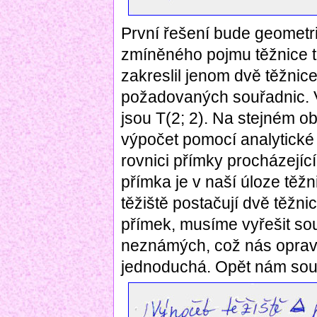
První řešení bude geometri
zmíněného pojmu těžnice t
zakreslil jenom dvě těžnice,
požadovaných souřadnic. V
jsou T(2; 2). Na stejném ob
výpočet pomocí analytické 
rovnici přímky procházejíc
přímka je v naší úloze těž
těžiště postačují dvě těžni
přímek, musíme vyřešit so
neznámých, což nás opravd
jednoduchá. Opět nám souřa