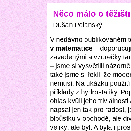
Něco málo o těžišti
Dušan Polanský
V nedávno publikovaném 
v matematice
– doporučuji 
zavedenými a vzorečky ta
– jsme si vysvětlili názor
také jsme si řekli, že mod
nemusí. Na ukázku použití t
příklady z hydrostatiky. P
ohlas kvůli jeho triviálnost
napsal jen tak pro radost, 
blbůstku v obchodě, ale di
veliký, ale byl. A byla i pr