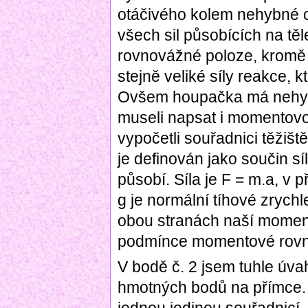
otáčivého kolem nehybné o
všech sil působících na těl
rovnovážné poloze, kromě g
stejně veliké síly reakce, k
Ovšem houpačka má nehybn
museli napsat i momentovo
vypočetli souřadnici těžiš
je definován jako součin sí
působí. Síla je F = m.a, v
g je normální tíhové zrychl
obou stranách naší moment
podmínce momentové rovn
V bodě č. 2 jsem tuhle úva
hmotných bodů na přímce. I