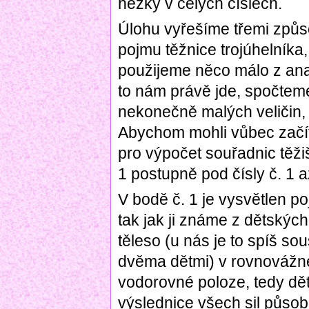
hezky v celých číslech.
Úlohu vyřešíme třemi způs
pojmu těžnice trojúhelníka
použijeme něco málo z ana
to nám právě jde, spočteme
nekonečně malých veličin,
Abychom mohli vůbec začít
pro výpočet souřadnic těži
1 postupně pod čísly č. 1 až
V bodě č. 1 je vysvětlen p
tak jak ji známe z dětských
těleso (u nás je to spíš so
dvěma dětmi) v rovnovážné 
vodorovné poloze, tedy dět
výslednice všech sil působ