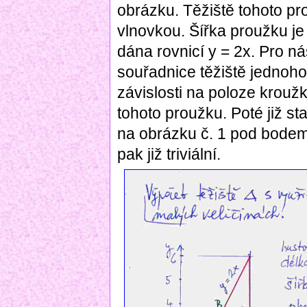
obrázku. Těžiště tohoto pro
vlnovkou. Šířka proužku je
dána rovnicí y = 2x. Pro náš
souřadnice těžiště jedno
závislosti na poloze krouž
tohoto proužku. Poté již s
na obrázku č. 1 pod bodem č
pak již triviální.